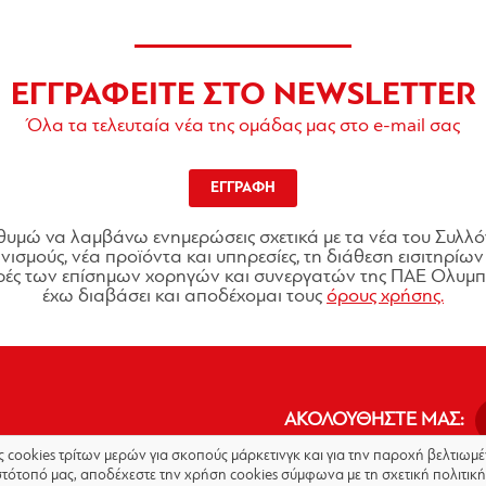
ΕΓΓΡΑΦΕΙΤΕ ΣΤΟ NEWSLETTER
Όλα τα τελευταία νέα της ομάδας μας στο e-mail σας
ΕΓΓΡΑΦΗ
θυμώ να λαμβάνω ενημερώσεις σχετικά με τα νέα του Συλλό
ισμούς, νέα προϊόντα και υπηρεσίες, τη διάθεση εισιτηρίων 
ές των επίσημων χορηγών και συνεργατών της ΠΑΕ Ολυμπι
έχω διαβάσει και αποδέχομαι τους
όρους χρήσης.
ΑΚΟΛΟΥΘΗΣΤΕ ΜΑΣ:
ις cookies τρίτων μερών για σκοπούς μάρκετινγκ και για την παροχή βελτιω
στότοπό μας, αποδέχεστε την χρήση cookies σύμφωνα με τη σχετική πολιτική