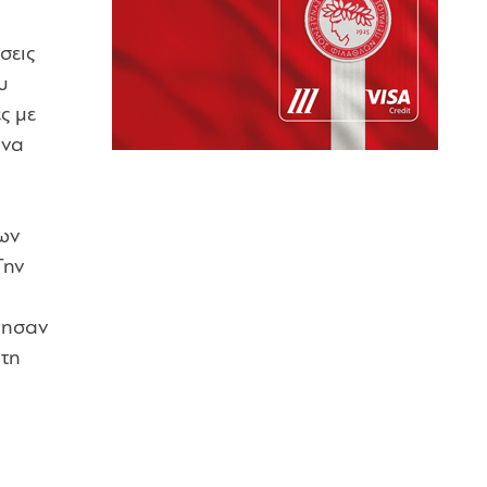
σεις
υ
ς με
 να
των
Την
ρησαν
ντη