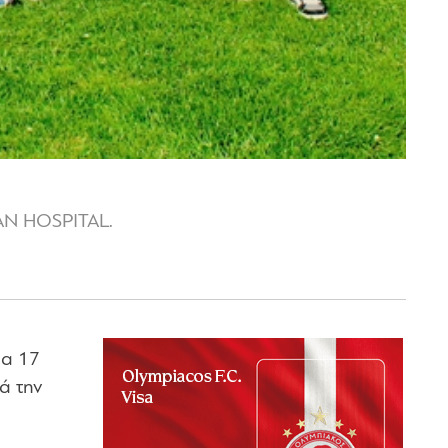
AN HOSPITAL.
α 17
ά την