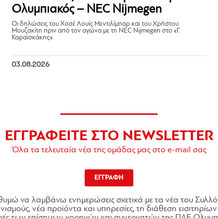
Ολυμπιακός – NEC Nijmegen
Οι δηλώσεις του Χοσέ Λουίς Μεντιλίμπαρ και του Χρήστου
Μουζακίτη πριν από τον αγώνα με τη NEC Nijmegen στο «Γ.
Καραϊσκάκης».
03.08.2026
ΕΓΓΡΑΦΕΙΤΕ ΣΤΟ NEWSLETTER
Όλα τα τελευταία νέα της ομάδας μας στο e-mail σας
ΕΓΓΡΑΦΗ
θυμώ να λαμβάνω ενημερώσεις σχετικά με τα νέα του Συλλό
ισμούς, νέα προϊόντα και υπηρεσίες, τη διάθεση εισιτηρίων 
ές των επίσημων χορηγών και συνεργατών της ΠΑΕ Ολυμπι