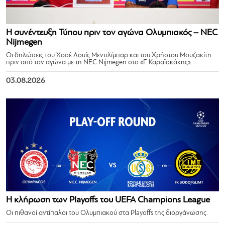
Η συνέντευξη Τύπου πριν τον αγώνα Ολυμπιακός – NEC
Nijmegen
Οι δηλώσεις του Χοσέ Λουίς Μεντιλίμπαρ και του Χρήστου Μουζακίτη
πριν από τον αγώνα με τη NEC Nijmegen στο «Γ. Καραϊσκάκης».
03.08.2026
Η κλήρωση των Playoffs του UEFA Champions League
Οι πιθανοί αντίπαλοι του Ολυμπιακού στα Playoffs της διοργάνωσης.