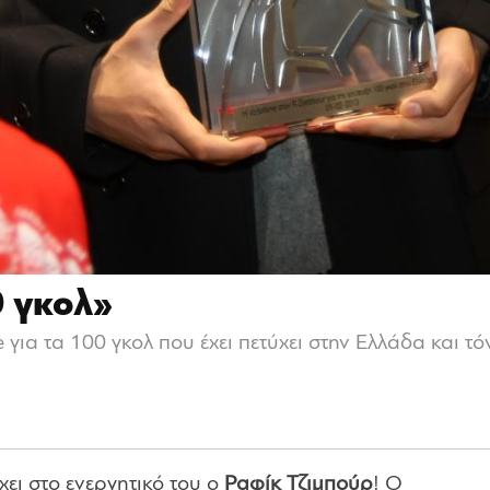
 γκολ»
α τα 100 γκολ που έχει πετύχει στην Ελλάδα και τόνι
ει στο ενεργητικό του ο
Ραφίκ Τζιμπούρ
! Ο