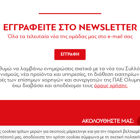
ΕΓΓΡΑΦΕΙΤΕ ΣΤΟ NEWSLETTER
Όλα τα τελευταία νέα της ομάδας μας στο e-mail σας
ΕΓΓΡΑΦΗ
θυμώ να λαμβάνω ενημερώσεις σχετικά με τα νέα του Συλλό
ισμούς, νέα προϊόντα και υπηρεσίες, τη διάθεση εισιτηρίων 
ές των επίσημων χορηγών και συνεργατών της ΠΑΕ Ολυμπι
έχω διαβάσει και αποδέχομαι τους
όρους χρήσης.
ΑΚΟΛΟΥΘΗΣΤΕ ΜΑΣ:
ις cookies τρίτων μερών για σκοπούς μάρκετινγκ και για την παροχή βελτιω
στότοπό μας, αποδέχεστε την χρήση cookies σύμφωνα με τη σχετική πολιτική