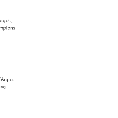
φορές,
ampions
βλημα.
χεί