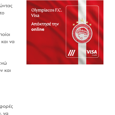
ρώντας
το
ποίοι
και να
ενώ
ν και
 φορές
, να