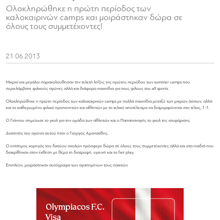
Oλοκληρώθηκε η πρώτη περίοδος των
καλοκαιρινών camps και μοιράστηκαν δώρα σε
όλους τους συμμετέχοντες!
21.06.2013
Μικροί και μεγάλοι παρακολουθησαν την τελετή λήξης της πρώτης περιόδου των summer camps που
περιελάμβανε φιλικούς αγώνες αλλά και διάφορα παιχνίδια για τους φίλους του all sports.
Oλοκληρώθηκε η πρώτη περίοδος των καλοκαιρινών camps με πολλά παιχνίδια μεταξύ των μικρών άσσων, αλλά
και το καθιερωμένο φιλικό προπονητών και αθλητών με το τελικό αποτέλεσμα να διαμορφώνεται στο τέλος, 1-1.
O Γιάννου σημείωσε το γκολ για την ομάδα των αθλητών και ο Παπαπαναγής το γκολ της ισοφάρισης.
Διαιτητής του αγώνα αυτού ήταν ο Γιώργος Αμανατίδης.
Ο επίσημος χορηγός του δικτύου σχολών πρόσφερε δώρα σε όλους τους συμμετέχοντες αλλά και στα παιδιά που
διακρίθηκαν στην έκθεση με θέμα τη διατροφή, υγιεινή και το fair play.
Επιπλέον, μοιράστηκαν αυτόγραφα των αγαπημένων τους παικτών.