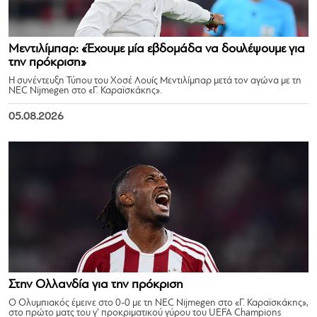
Μεντιλίμπαρ: «Έχουμε μία εβδομάδα να δουλέψουμε για
την πρόκριση»
Η συνέντευξη Τύπου του Χοσέ Λουίς Μεντιλίμπαρ μετά τον αγώνα με τη
NEC Nijmegen στο «Γ. Καραϊσκάκης».
05.08.2026
Στην Ολλανδία για την πρόκριση
Ο Ολυμπιακός έμεινε στο 0-0 με τη NEC Nijmegen στο «Γ. Καραϊσκάκης»,
στο πρώτο ματς του γ’ προκριματικού γύρου του UEFA Champions