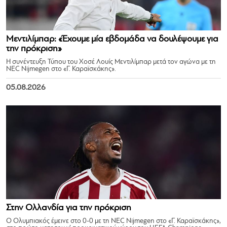
Μεντιλίμπαρ: «Έχουμε μία εβδομάδα να δουλέψουμε για
την πρόκριση»
Η συνέντευξη Τύπου του Χοσέ Λουίς Μεντιλίμπαρ μετά τον αγώνα με τη
NEC Nijmegen στο «Γ. Καραϊσκάκης».
05.08.2026
Στην Ολλανδία για την πρόκριση
Ο Ολυμπιακός έμεινε στο 0-0 με τη NEC Nijmegen στο «Γ. Καραϊσκάκης»,