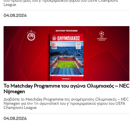
στο πρώτο ματς του γ’ προκριματικού γύρου του UEFA Champions
League.
04.08.2026
Το Matchday Programme του αγώνα Ολυμπιακός – NEC
Nijmegen
Διαβάστε το Matchday Programme της αναμέτρησης Ολυμπιακός – NEC
Nijmegen για την 1η αγωνιστική του γ’ προκριματικού γύρου του UEFA
Champions League.
04.08.2026