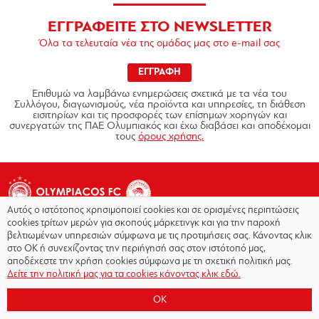
ΕΓΓΡΑΦΕΙΤΕ ΣΤΟ NEWSLETTER
Όλα τα τελευταία νέα της ομάδας μας στο e-mail σας
ΕΓΓΡΑΦΗ
Επιθυμώ να λαμβάνω ενημερώσεις σχετικά με τα νέα του
Συλλόγου, διαγωνισμούς, νέα προϊόντα και υπηρεσίες, τη διάθεση
εισιτηρίων και τις προσφορές των επίσημων χορηγών και
συνεργατών της ΠΑΕ Ολυμπιακός και έχω διαβάσει και αποδέχομαι
τους
όρους χρήσης.
Αυτός ο ιστότοπος χρησιμοποιεί cookies και σε ορισμένες περιπτώσεις
cookies τρίτων μερών για σκοπούς μάρκετινγκ και για την παροχή
βελτιωμένων υπηρεσιών σύμφωνα με τις προτιμήσεις σας. Κάνοντας κλικ
στο OK ή συνεχίζοντας την περιήγησή σας στον ιστότοπό μας,
Copyright © 2026 - Olympiacos.org
αποδέχεστε την χρήση cookies σύμφωνα με τη σχετική πολιτική μας.
Δείτε την πολιτική μας για τα cookies κάνοντας κλικ εδώ.
Όροι χρήσης
|
Πολιτική Απορρήτου
|
Πολιτική
Cookies
|
OK
Επικοινωνία