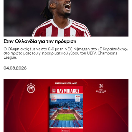
Στην Ολλανδία για την πρόκριση
Ο Ολυμπιακός έμεινε στο 0-0 με τη NEC Nijmegen στο «Γ. Καραϊσκάκης»,
στο πρώτο ματς του γ’ προκριματικού γύρου του UEFA Champions
League.
04.08.2026