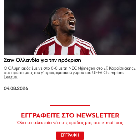
Στην Ολλανδία για την πρόκριση
Ο Ολυμπιακός έμεινε στο 0-0 με τη NEC Nijmegen στο «Γ. Καραϊσκάκης»,
στο πρώτο ματς του γ’ προκριματικού γύρου του UEFA Champions
League.
04.08.2026
ΕΓΓΡΑΦΕΙΤΕ ΣΤΟ NEWSLETTER
Όλα τα τελευταία νέα της ομάδας μας στο e-mail σας
ΕΓΓΡΑΦΗ