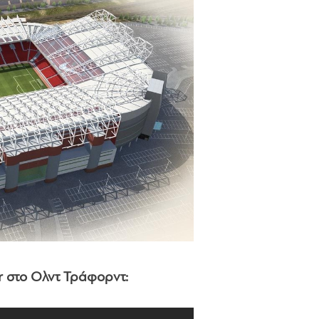
ur στο Ολντ Τράφορντ: