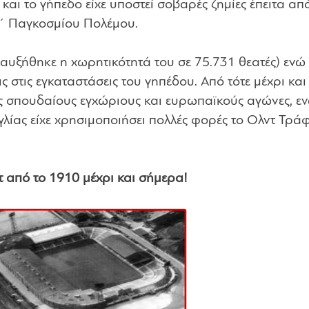
και το γήπεδο είχε υποστεί σοβαρές ζημίες έπειτα απ
Β΄ Παγκοσμίου Πολέμου.
υξήθηκε η χωρητικότητά του σε 75.731 θεατές) ενώ
ς στις εγκαταστάσεις του γηπέδου. Από τότε μέχρι και
ς σπουδαίους εγχώριους και ευρωπαϊκούς αγώνες, ε
Αγγλίας είχε χρησιμοποιήσει πολλές φορές το Ολντ Τρά
 από το 1910 μέχρι και σήμερα!