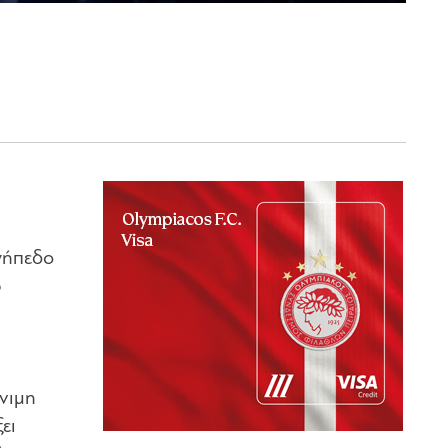
γήπεδο
ρ
όνιμη
ει