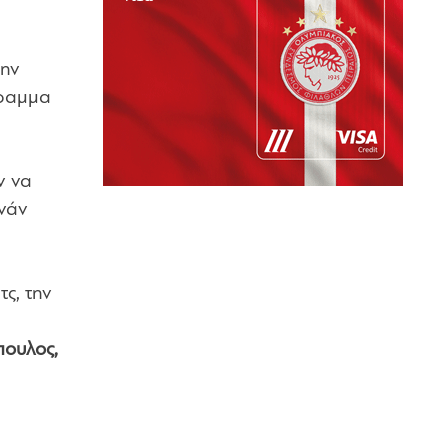
την
γραμμα
ν να
ρνάν
ς, την
πουλος,