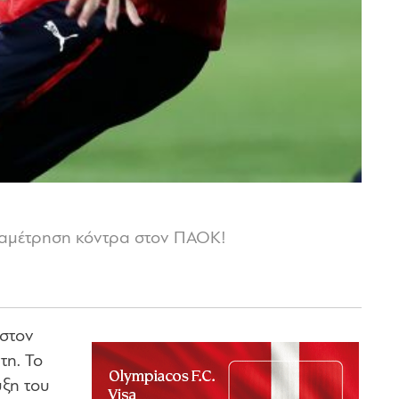
αναμέτρηση κόντρα στον ΠΑΟΚ!
 στον
τη. Το
υξη του