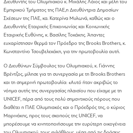
Διευθυντής του Ολυμπιακού κ. Μιχάλης Λάιος και μέλη του
Εμπιρικού Τμήματος της ΠΑΕ,η Διευθύντρια Δημοσίων
Σχέσεων της ΠΑΕ, κα. Κατερίνα Μυλωνά, καθώς και ο
Διευθυντής Εταιρικής Επικοινωνίας και Κοινωνικής
Εταιρικής Ευθύνης, κ. Βασίλης Τοκάκης. Άπαντες
ευχαρίστησαν θερμά τον Πρόεδρο της Brooks Brothers, κ.
Κωνσταντίνο Τσουβελεκάκη, για την πρωτοβουλία αυτή.
Ο Διευθύνων Σύμβουλος του Ολυμπιακού, κ. Γιάννης
Βρέντζος, μίλησε για τη συνεργασία με τη Brooks Brothers
και τη σημερινή πρωτοβουλία:
«Αυτό ήταν ακριβώς το
νόημα αυτής της συνεργασίας πλαισίου που είχαμε με τη
UNICEF, πέρα από τους πολύ σημαντικούς πόρους που
διαθέτει η ΠΑΕ Ολυμπιακός και ο Πρόεδρός της, ο κύριος
Μαρινάκης, προς τους σκοπούς της UNICEF, να
μπορέσουμε να κινητοποιήσουμε την ευρύτερη οικογένεια
του Ολυμπιακού, τους φιλάθλους, μέσα από τις δράσεις