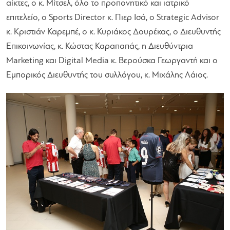
αίκτες, ο κ. Μίτσελ, ​όλο το​ προπονητικό και ιατρικό
επιτελείο, ο Sports Director κ. Πιερ Ισά, ο Strategic Advisor
κ. Κριστιάν Καρεμπέ, ​ο κ. Κυριάκος Δουρέκας,​ ο Διευθυντής
Επικοινωνίας, κ. Κώστας Καραπαπάς, ​η Διευθύντρια
Marketing και Digital Media κ. Βερούσκα Γεωργαντή και ​ο
Εμπορικός Διευθυντής του συλλόγου, κ. Μιχάλης Λάιος​. ​