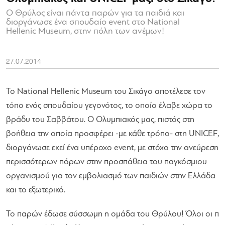
Ο Θρύλος είναι ​πάντα παρών ​για τα παιδιά ​και
διοργάνωσε ένα σπουδαίο event στο ​National
Hellenic Museum​, στην πόλη των ανέμων!
27.07.2014
Το National Hellenic Museum του Σικάγο αποτέλεσε τον
τόπο ενός σπουδαίου γεγονότος, το οποίο έλαβε χώρα το
βράδυ του Σαββάτου. Ο Ολυμπιακός μας, πιστός στη
βοήθεια την οποία προσφέρει -με κάθε τρόπο- στη UNICEF,
διοργάνωσε εκεί ένα υπέροχο event, με στόχο την ανεύρεση
περισσότερων πόρων ​στην​ προσπάθεια του παγκόσμιου
οργανισμού για τον εμβολιασμό των παιδιών στην Ελλάδα
και το εξωτερικό.
Το παρών έδωσε σύσσωμη η ομάδα του Θρύλου! ​Όλοι οι π​