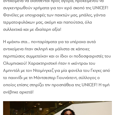
αντικείμενα να διατίθενται προς αγορά, προκειμένου να
συγκεντρωθούν χρήματα για τον ιερό σκοπό της UNICEF!
Φανέλες με υπογραφές των παικτών μας, μπάλες, γάντια
τερματοφυλάκων μας, ακόμη και παπούτσια, όλα
συλλεκτικά και με ιδιαίτερη αξία!
Η «μάχη» στα… πονταρίσματα για τα υπέροχα αυτά
αντικείμενα ήταν σκληρή και μάλιστα σε κάποιες
περιπτώσεις συμμετείχαν και οι ίδιοι οι ποδοσφαιριστές του
Ολυμπιακού! Χαρακτηριστική ήταν η «κόντρα» τ​ου​
Αμπιντάλ με τον Ντομίνγκεζ για μία φανέλα του Γκιγκς από
το παιχνίδι με τη Μάντσεστερ Γιουνάιτεντ, σύλλογος ο
οποίος επίσης στηρίζει την προσπάθεια της UNICEF! Η τιμή
ανέβηκε αρκετά!