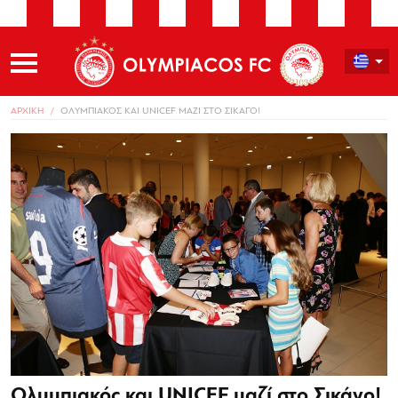
ΑΡΧΙΚΗ
ΟΛΥΜΠΙΑΚΟΣ ΚΑΙ UNICEF ΜΑΖΙ ΣΤΟ ΣΙΚΑΓΟ​!
Ολυμπιακός και UNICEF μαζί στο Σικάγο​!