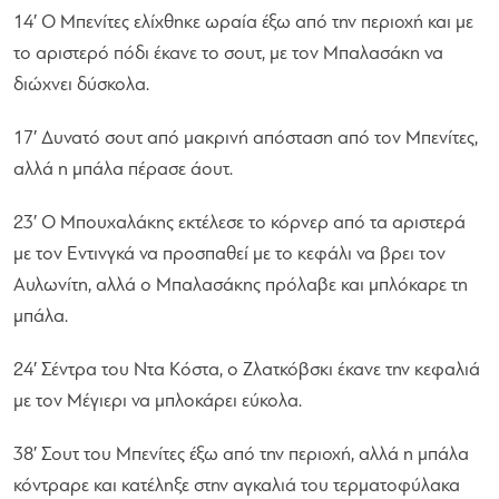
14′ Ο Μπενίτες ελίχθηκε ωραία έξω από την περιοχή και με
το αριστερό πόδι έκανε το σουτ, με τον Μπαλασάκη να
διώχνει δύσκολα.
17′ Δυνατό σουτ από μακρινή απόσταση από τον Μπενίτες,
αλλά η μπάλα πέρασε άουτ.
23′ Ο Μπουχαλάκης εκτέλεσε το κόρνερ από τα αριστερά
με τον Εντινγκά να προσπαθεί με το κεφάλι να βρει τον
Αυλωνίτη, αλλά ο Μπαλασάκης πρόλαβε και μπλόκαρε τη
μπάλα.
24′ Σέντρα του Ντα Κόστα, ο Ζλατκόβσκι έκανε την κεφαλιά
με τον Μέγιερι να μπλοκάρει εύκολα.
38′ Σουτ του Μπενίτες έξω από την περιοχή, αλλά η μπάλα
κόντραρε και κατέληξε στην αγκαλιά του τερματοφύλακα