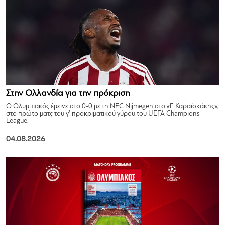
Στην Ολλανδία για την πρόκριση
Ο Ολυμπιακός έμεινε στο 0-0 με τη NEC Nijmegen στο «Γ. Καραϊσκάκης»,
στο πρώτο ματς του γ’ προκριματικού γύρου του UEFA Champions
League.
04.08.2026