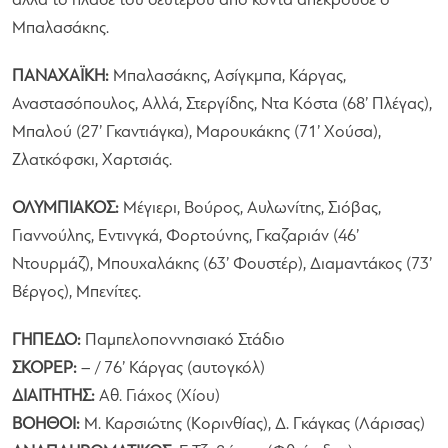
αλλά το πλασέ του δεύτερου από κοντά απέκρουσε ο
Μπαλασάκης.
ΠΑΝΑΧΑΪΚΗ:
Μπαλασάκης, Ασίγκμπα, Κάργας,
Αναστασόπουλος, Αλλά, Στεργίδης, Ντα Κόστα (68’ Πλέγας),
Μπαλού (27’ Γκαντιάγκα), Μαρουκάκης (71’ Χούσα),
Ζλατκόφσκι, Χαρτσιάς.
ΟΛΥΜΠΙΑΚΟΣ:
Μέγιερι, Βούρος, Αυλωνίτης, Σιόβας,
Γιαννούλης, Εντινγκά, Φορτούνης, Γκαζαριάν (46’
Ντουρμάζ), Μπουχαλάκης (63’ Φουστέρ), Διαμαντάκος (73’
Βέργος), Μπενίτες.
ΓΗΠΕΔΟ:
Παμπελοποννησιακό Στάδιο
ΣΚΟΡΕΡ:
– / 76’ Κάργας (αυτογκόλ)
ΔΙΑΙΤΗΤΗΣ:
Αθ. Γιάχος (Χίου)
ΒΟΗΘΟΙ:
Μ. Καρσιώτης (Κορινθίας), Δ. Γκάγκας (Λάρισας)