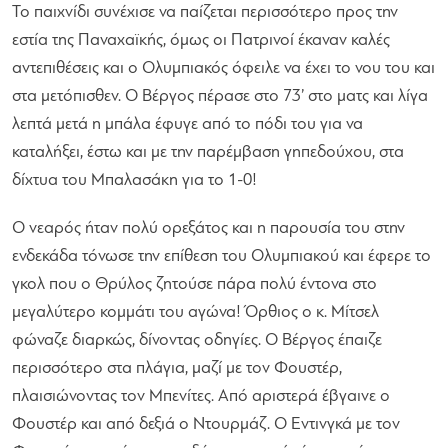
Το παιχνίδι συνέχισε να παίζεται περισσότερο προς την
εστία της Παναχαϊκής, όμως οι Πατρινοί έκαναν καλές
αντεπιθέσεις και ο Ολυμπιακός όφειλε να έχει το νου του και
στα μετόπισθεν. Ο Βέργος πέρασε στο 73’ στο ματς και λίγα
λεπτά μετά η μπάλα έφυγε από το πόδι του για να
καταλήξει, έστω και με την παρέμβαση γηπεδούχου, στα
δίχτυα του Μπαλασάκη για το 1-0!
Ο νεαρός ήταν πολύ ορεξάτος και η παρουσία του στην
ενδεκάδα τόνωσε την επίθεση του Ολυμπιακού και έφερε το
γκολ που ο Θρύλος ζητούσε πάρα πολύ έντονα στο
μεγαλύτερο κομμάτι του αγώνα! Όρθιος ο κ. Μίτσελ
φώναζε διαρκώς, δίνοντας οδηγίες. Ο Βέργος έπαιζε
περισσότερο στα πλάγια, μαζί με τον Φουστέρ,
πλαισιώνοντας τον Μπενίτες. Από αριστερά έβγαινε ο
Φουστέρ και από δεξιά ο Ντουρμάζ. Ο Εντινγκά με τον