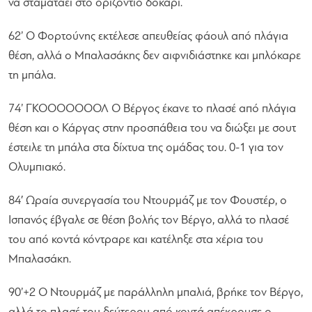
να σταματάει στο οριζόντιο δοκάρι.
62’ Ο Φορτούνης εκτέλεσε απευθείας φάουλ από πλάγια
θέση, αλλά ο Μπαλασάκης δεν αιφνιδιάστηκε και μπλόκαρε
τη μπάλα.
74’ ΓΚΟΟΟΟΟΟΟΛ Ο Βέργος έκανε το πλασέ από πλάγια
θέση και ο Κάργας στην προσπάθεια του να διώξει με σουτ
έστειλε τη μπάλα στα δίχτυα της ομάδας του. 0-1 για τον
Ολυμπιακό.
84′ Ωραία συνεργασία του Ντουρμάζ με τον Φουστέρ, ο
Ισπανός έβγαλε σε θέση βολής τον Βέργο, αλλά το πλασέ
του από κοντά κόντραρε και κατέληξε στα χέρια του
Μπαλασάκη.
90’+2 Ο Ντουρμάζ με παράλληλη μπαλιά, βρήκε τον Βέργο,