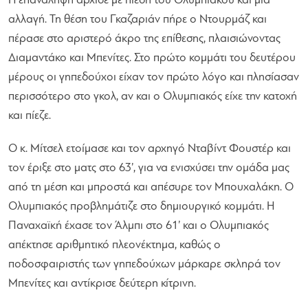
Η επανάληψη άρχισε με πίεση του Ολυμπιακού και μία
αλλαγή. Τη θέση του Γκαζαριάν πήρε ο Ντουρμάζ και
πέρασε στο αριστερό άκρο της επίθεσης, πλαισιώνοντας
Διαμαντάκο και Μπενίτες. Στο πρώτο κομμάτι του δευτέρου
μέρους οι γηπεδούχοι είχαν τον πρώτο λόγο και πλησίασαν
περισσότερο στο γκολ, αν και ο Ολυμπιακός είχε την κατοχή
και πίεζε.
Ο κ. Μίτσελ ετοίμασε και τον αρχηγό Νταβίντ Φουστέρ και
τον έριξε στο ματς στο 63’, για να ενισχύσει την ομάδα μας
από τη μέση και μπροστά και απέσυρε τον Μπουχαλάκη. Ο
Ολυμπιακός προβλημάτιζε στο δημιουργικό κομμάτι. Η
Παναχαϊκή έχασε τον Άλμπι στο 61’ και ο Ολυμπιακός
απέκτησε αριθμητικό πλεονέκτημα, καθώς ο
ποδοσφαιριστής των γηπεδούχων μάρκαρε σκληρά τον
Μπενίτες και αντίκρισε δεύτερη κίτρινη.