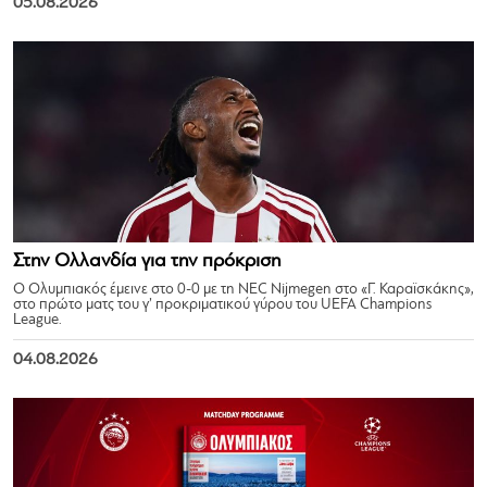
05.08.2026
Στην Ολλανδία για την πρόκριση
Ο Ολυμπιακός έμεινε στο 0-0 με τη NEC Nijmegen στο «Γ. Καραϊσκάκης»,
στο πρώτο ματς του γ’ προκριματικού γύρου του UEFA Champions
League.
04.08.2026