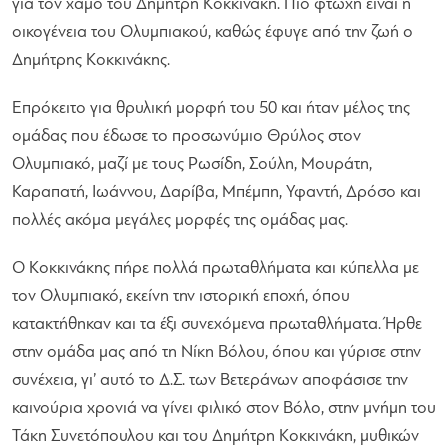
για τον χαμό του Δημήτρη Κοκκινάκη. Πιο φτωχή είναι η
οικογένεια του Ολυμπιακού, καθώς έφυγε από την ζωή ο
Δημήτρης Κοκκινάκης.
Επρόκειτο για θρυλική μορφή του 50 και ήταν μέλος της
ομάδας που έδωσε το προσωνύμιο Θρύλος στον
Ολυμπιακό, μαζί με τους Ρωσίδη, Σούλη, Μουράτη,
Καραπατή, Ιωάννου, Δαρίβα, Μπέμπη, Υφαντή, Δρόσο και
πολλές ακόμα μεγάλες μορφές της ομάδας μας.
Ο Κοκκινάκης πήρε πολλά πρωταθλήματα και κύπελλα με
τον Ολυμπιακό, εκείνη την ιστορική εποχή, όπου
κατακτήθηκαν και τα έξι συνεχόμενα πρωταθλήματα. Ήρθε
στην ομάδα μας από τη Νίκη Βόλου, όπου και γύρισε στην
συνέχεια, γι’ αυτό το Δ.Σ. των Βετεράνων αποφάσισε την
καινούρια χρονιά να γίνει φιλικό στον Βόλο, στην μνήμη του
Τάκη Συνετόπουλου και του Δημήτρη Κοκκινάκη, μυθικών