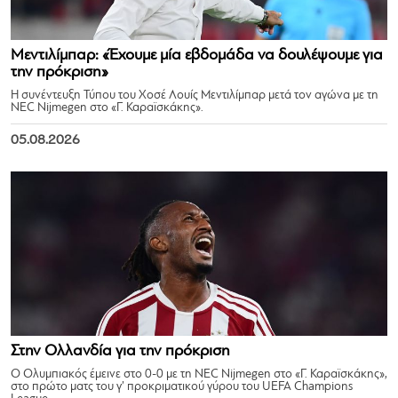
Μεντιλίμπαρ: «Έχουμε μία εβδομάδα να δουλέψουμε για
την πρόκριση»
Η συνέντευξη Τύπου του Χοσέ Λουίς Μεντιλίμπαρ μετά τον αγώνα με τη
NEC Nijmegen στο «Γ. Καραϊσκάκης».
05.08.2026
Στην Ολλανδία για την πρόκριση
Ο Ολυμπιακός έμεινε στο 0-0 με τη NEC Nijmegen στο «Γ. Καραϊσκάκης»,
στο πρώτο ματς του γ’ προκριματικού γύρου του UEFA Champions