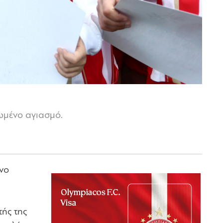
ωμένο αγιασμό.
νο
ής της