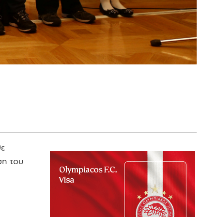
θε
ση του