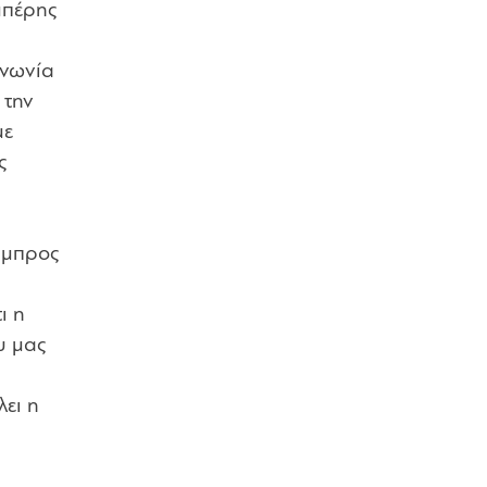
μπέρης
ινωνία
 την
με
ς
άμπρος
ι η
υ μας
ει η