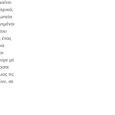
μαίνει
ερικό,
σωπεία
λημένοι
του
 ένας
να
αι
ουμε με
μαστε
ας τις
ον, σε