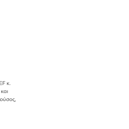
EF κ.
 και
ρούσος,