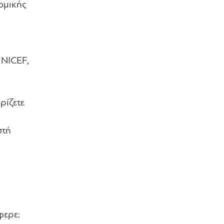
ομικής
UNICEF,
ρίζετε
στή
φερε: