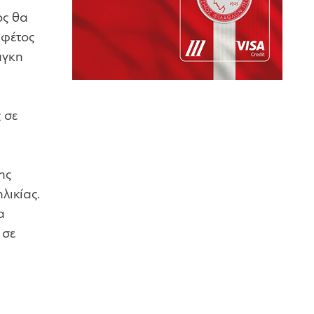
ος θα
 φέτος
άγκη
 σε
ης
λικίας.
α
 σε