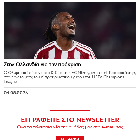
Στην Ολλανδία για την πρόκριση
Ο Ολυμπιακός έμεινε στο 0-0 με τη NEC Nijmegen στο «Γ. Καραϊσκάκης»,
στο πρώτο ματς του γ’ προκριματικού γύρου του UEFA Champions
League.
04.08.2026
ΕΓΓΡΑΦΕΙΤΕ ΣΤΟ NEWSLETTER
Όλα τα τελευταία νέα της ομάδας μας στο e-mail σας
ΕΓΓΡΑΦΗ