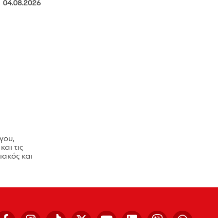
04.08.2026
γου,
και τις
ακός και