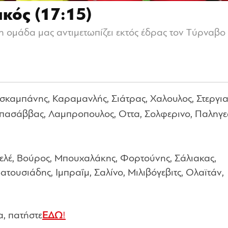
κός (17:15)
, η ομάδα μας αντιμετωπίζει εκτός έδρας τον Tύρναβο
ισκαμπάνης, Καραμανλής, Σιάτρας, Χαλουλος, Στεργια
 Παπασάββας, Λαμπροπουλος, Οττα, Σολφερινο, Παληγ
Πελέ, Βούρος, Μπουχαλάκης, Φορτούνης, Σάλιακας,
τουσιάδης, Ιμπραΐμ, Σαλίνο, Μιλιβόγεβιτς, Ολαϊτάν,
, πατήστε
ΕΔΩ
!