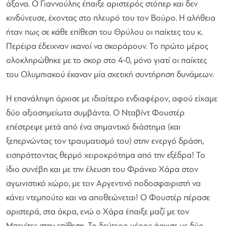
άξονα. Ο Γιαννούλης έπαιξε αριστερός στόπερ και δεν
κινδύνευσε, έχοντας στο πλευρό του τον Βούρο. Η αλήθεια
ήταν πως σε κάθε επίθεση του Θρύλου οι παίκτες του κ.
Περέιρα έδειχναν ικανοί να σκοράρουν. Το πρώτο μέρος
ολοκληρώθηκε με το σκορ στο 4-0, μόνο γιατί οι παίκτες
του Ολυμπιακού έκαναν μία σχετική συντήρηση δυνάμεων.
Η επανάληψη άρχισε με ιδιαίτερο ενδιαφέρον, αφού είχαμε
δύο αξιοσημείωτα συμβάντα. Ο Νταβίντ Φουστέρ
επέστρεψε μετά από ένα σημαντικό διάστημα (και
ξεπερνώντας τον τραυματισμό του) στην ενεργό δράση,
εισπράττοντας θερμό χειροκρότημα από την εξέδρα! Το
ίδιο συνέβη και με την έλευση του Φράνκο Χάρα στον
αγωνιστικό χώρο, με τον Αργεντινό ποδοσφαιριστή να
κάνει ντεμπούτο και να αποθεώνεται! Ο Φουστέρ πέρασε
αριστερά, στα άκρα, ενώ ο Χάρα έπαιξε μαζί με τον