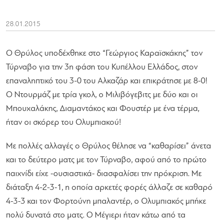
28.01.2015
Ο Θρύλος υποδέχθηκε στο “Γεώργιος Καραϊσκάκης” τον
Τύρναβο για την 3η φάση του Κυπέλλου Ελλάδος, στον
επαναληπτικό του 3-0 του Αλκαζάρ και επικράτησε με 8-0!
Ο Ντουρμάζ με τρία γκολ, ο Μιλιβόγεβιτς με δύο και οι
Μπουχαλάκης, Διαμαντάκος και Φουστέρ με ένα τέρμα,
ήταν οι σκόρερ του Ολυμπιακού!
Με πολλές αλλαγές ο Θρύλος θέλησε να “καθαρίσει” άνετα
και το δεύτερο ματς με τον Τύρναβο, αφού από το πρώτο
παιχνίδι είχε -ουσιαστικά- διασφαλίσει την πρόκριση. Με
διάταξη 4-2-3-1, η οποία αρκετές φορές άλλαζε σε καθαρό
4-3-3 και τον Φορτούνη μπαλαντέρ, ο Ολυμπιακός μπήκε
πολύ δυνατά στο ματς. Ο Μέγιερι ήταν κάτω από τα