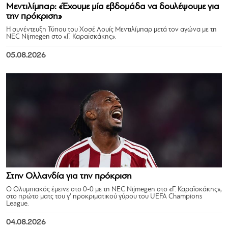
Μεντιλίμπαρ: «Έχουμε μία εβδομάδα να δουλέψουμε για
την πρόκριση»
Η συνέντευξη Τύπου του Χοσέ Λουίς Μεντιλίμπαρ μετά τον αγώνα με τη
NEC Nijmegen στο «Γ. Καραϊσκάκης».
05.08.2026
Στην Ολλανδία για την πρόκριση
Ο Ολυμπιακός έμεινε στο 0-0 με τη NEC Nijmegen στο «Γ. Καραϊσκάκης»,
στο πρώτο ματς του γ’ προκριματικού γύρου του UEFA Champions
League.
04.08.2026