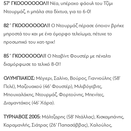
57′ ΓΚΟΟΟΟΟΟΟΛ!!
Νέα, υπέροχο φάουλ του Τζίμι
Ντουρμάζ, η μπάλα στα δίχτυα, για το 6-0!
82΄ ΓΚΟΟΟΟΟΟΟΛ!!
Ο Ντουρμάζ πέρασε όποιον βρήκε
μπροστά του και με ένα όμορφο τελείωμα, πέτυχε το
προσωπικό του χατ-τρικ!
85΄ ΓΚΟΟΟΟΟΟΛ!!
Ο Νταβίντ Φουστέρ με πέναλτι
διαμόρφωσε το τελικό 8-0!!
ΟΛΥΜΠΙΑΚΟΣ:
Μέγιερι, Σαλίνο, Βούρος, Γιαννούλης (58′
Πελέ), Μαζουακού (46′ Φουστέρ), Μιλιβόγεβιτς,
Μπουχαλάκης, Ντουρμάζ, Φορτούνης, Μπενίτες,
Διαμαντάκος (46′ Χάρα).
ΤΥΡΝΑΒΟΣ 2005:
Μάλτζαρης (58′ Ντάλλας), Κισκαμπάνης,
Καραμανλής, Σιάτρας (26′ Παπασάββας), Χαλούλος,