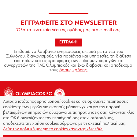
ΕΓΓΡΑΦΕΙΤΕ ΣΤΟ NEWSLETTER
Όλα τα τελευταία νέα της ομάδας μας στο e-mail σας
ΕΓΓΡΑΦΗ
Επιθυμώ να λαμβάνω ενημερώσεις σχετικά με τα νέα του
Συλλόγου, διαγωνισμούς, νέα προϊόντα και υπηρεσίες, τη διάθεση
εισιτηρίων και τις προσφορές των επίσημων χορηγών και
συνεργατών της ΠΑΕ Ολυμπιακός και έχω διαβάσει και αποδέχομαι
τους
όρους χρήσης.
Αυτός ο ιστότοπος χρησιμοποιεί cookies και σε ορισμένες περιπτώσεις
cookies τρίτων μερών για σκοπούς μάρκετινγκ και για την παροχή
βελτιωμένων υπηρεσιών σύμφωνα με τις προτιμήσεις σας. Κάνοντας κλικ
στο OK ή συνεχίζοντας την περιήγησή σας στον ιστότοπό μας,
Copyright © 2026 - Olympiacos.org
αποδέχεστε την χρήση cookies σύμφωνα με τη σχετική πολιτική μας.
Δείτε την πολιτική μας για τα cookies κάνοντας κλικ εδώ.
Όροι χρήσης
|
Πολιτική Απορρήτου
|
Πολιτική