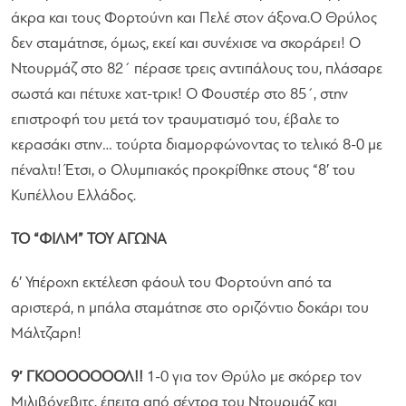
άκρα και τους Φορτούνη και Πελέ στον άξονα.Ο Θρύλος
δεν σταμάτησε, όμως, εκεί και συνέχισε να σκοράρει! Ο
Ντουρμάζ στο 82΄ πέρασε τρεις αντιπάλους του, πλάσαρε
σωστά και πέτυχε χατ-τρικ! Ο Φουστέρ στο 85΄, στην
επιστροφή του μετά τον τραυματισμό του, έβαλε το
κερασάκι στην… τούρτα διαμορφώνοντας το τελικό 8-0 με
πέναλτι! Έτσι, ο Ολυμπιακός προκρίθηκε στους “8′ του
Κυπέλλου Ελλάδος.
ΤΟ “ΦΙΛΜ” ΤΟΥ ΑΓΩΝΑ
6′ Υπέροχη εκτέλεση φάουλ του Φορτούνη από τα
αριστερά, η μπάλα σταμάτησε στο οριζόντιο δοκάρι του
Μάλτζαρη!
9′ ΓΚΟΟΟΟΟΟΟΛ!!
1-0 για τον Θρύλο με σκόρερ τον
Μιλιβόγεβιτς, έπειτα από σέντρα του Ντουρμάζ και