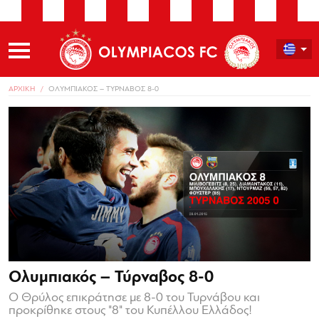
ΑΡΧΙΚΗ
ΟΛΥΜΠΙΑΚΟΣ – ΤΥΡΝΑΒΟΣ 8-0
Ολυμπιακός – Τύρναβος 8-0
Ο Θρύλος επικράτησε με 8-0 του Τυρνάβου και
προκρίθηκε στους "8" του Κυπέλλου Ελλάδος!