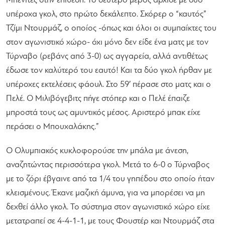
Μπενίτες στην επίθεση. Το δεύτερο μέρος άρχισε με δύο
υπέροχα γκολ, στο πρώτο δεκάλεπτο. Σκόρερ ο “καυτός”
Τζίμι Ντουρμάζ, ο οποίος -όπως και όλοι οι συμπαίκτες του
στον αγωνιστικό χώρο- όχι μόνο δεν είδε ένα ματς με τον
Τύρναβο (ρεβάνς από 3-0) ως αγγαρεία, αλλά αντιθέτως
έδωσε τον καλύτερό του εαυτό! Και τα δύο γκολ ήρθαν με
υπέροχες εκτελέσεις φάουλ. Στο 59′ πέρασε στο ματς και ο
Πελέ. Ο Μιλιβόγεβιτς πήγε στόπερ και ο Πελέ έπαιζε
μπροστά τους ως αμυντικός μέσος. Αριστερό μπακ είχε
περάσει ο Μπουχαλάκης.”
Ο Ολυμπιακός κυκλοφορούσε την μπάλα με άνεση,
αναζητώντας περισσότερα γκολ. Μετά το 6-0 ο Τύρναβος
με το ζόρι έβγαινε από τα 1/4 του γηπέδου στο οποίο ήταν
κλεισμένους. Έκανε μαζική άμυνα, για να μπορέσει να μη
δεχθεί άλλο γκολ. Το σύστημα στον αγωνιστικό χώρο είχε
μετατραπεί σε 4-4-1-1, με τους Φουστέρ και Ντουρμάζ στα