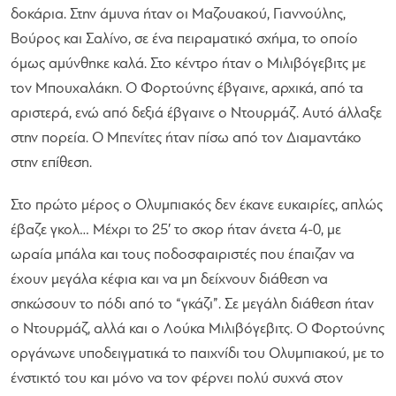
δοκάρια. Στην άμυνα ήταν οι Μαζουακού, Γιαννούλης,
Βούρος και Σαλίνο, σε ένα πειραματικό σχήμα, το οποίο
όμως αμύνθηκε καλά. Στο κέντρο ήταν ο Μιλιβόγεβιτς με
τον Μπουχαλάκη. Ο Φορτούνης έβγαινε, αρχικά, από τα
αριστερά, ενώ από δεξιά έβγαινε ο Ντουρμάζ. Αυτό άλλαξε
στην πορεία. Ο Μπενίτες ήταν πίσω από τον Διαμαντάκο
στην επίθεση.
Στο πρώτο μέρος ο Ολυμπιακός δεν έκανε ευκαιρίες, απλώς
έβαζε γκολ… Μέχρι το 25′ το σκορ ήταν άνετα 4-0, με
ωραία μπάλα και τους ποδοσφαιριστές που έπαιζαν να
έχουν μεγάλα κέφια και να μη δείχνουν διάθεση να
σηκώσουν το πόδι από το “γκάζι”. Σε μεγάλη διάθεση ήταν
ο Ντουρμάζ, αλλά και ο Λούκα Μιλιβόγεβιτς. Ο Φορτούνης
οργάνωνε υποδειγματικά το παιχνίδι του Ολυμπιακού, με το
ένστικτό του και μόνο να τον φέρνει πολύ συχνά στον