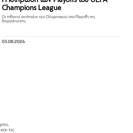
Η κλήρωση των Playoffs του UEFA
Champions League
Οι πιθανοί αντίπαλοι του Ολυμπιακού στα Playoffs της
διοργάνωσης.
03.08.2026
γου,
και τις