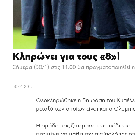
Κληρώνει για τους «8»!
Σήμερα (30/1) στις 11:00 θα πραγματοποιηθεί 
30.01.2015
Ολοκληρώθηκε η 3η φάση του Κυπέλλου
μεταξύ των οποίων είναι και ο Ολυμπι
Η ομάδα μας ξεπέρασε το εμπόδιο του 
περιμένει να μάθει τον αντίπαλό της σ