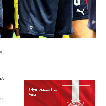
8».
μό,
και