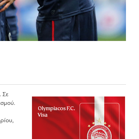
 Σε
εσμού.
ρίου,