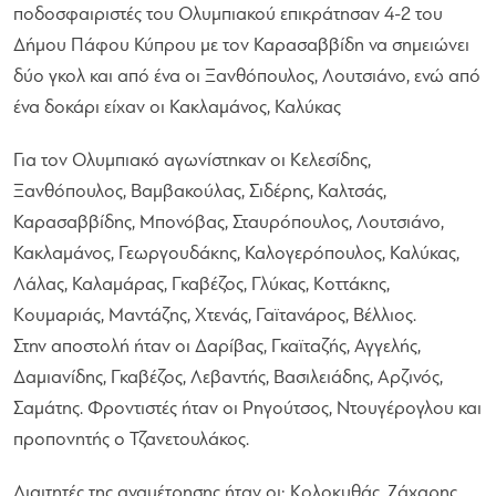
ποδοσφαιριστές του Ολυμπιακού επικράτησαν 4-2 του
Δήμου Πάφου Κύπρου με τον Καρασαββίδη να σημειώνει
δύο γκολ και από ένα οι Ξανθόπουλος, Λουτσιάνο, ενώ από
ένα δοκάρι είχαν οι Κακλαμάνος, Καλύκας
Για τον Ολυμπιακό αγωνίστηκαν οι Κελεσίδης,
Ξανθόπουλος, Βαμβακούλας, Σιδέρης, Καλτσάς,
Καρασαββίδης, Μπονόβας, Σταυρόπουλος, Λουτσιάνο,
Κακλαμάνος, Γεωργουδάκης, Καλογερόπουλος, Καλύκας,
Λάλας, Καλαμάρας, Γκαβέζος, Γλύκας, Κοττάκης,
Κουμαριάς, Μαντάζης, Χτενάς, Γαϊτανάρος, Βέλλιος.
Στην αποστολή ήταν οι Δαρίβας, Γκαϊταζής, Αγγελής,
Δαμιανίδης, Γκαβέζος, Λεβαντής, Βασιλειάδης, Αρζινός,
Σαμάτης. Φροντιστές ήταν οι Ρηγούτσος, Ντουγέρογλου και
προπονητής ο Τζανετουλάκος.
Διαιτητές της αναμέτρησης ήταν οι: Κολοκυθάς, Ζάχαρης,