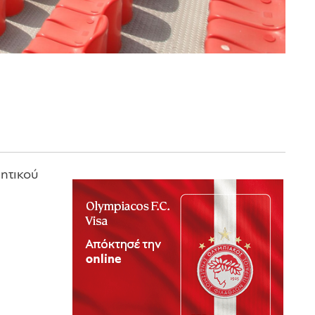
νητικού