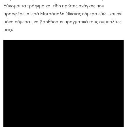
Εύχομαι τα τρόφιμα και είδη πρώτης ανάγκης που
προσφέρει η Ιερά Μητρόπολη Νίκαιας σήμερα εδώ -και όχι
μόνο σήμερα-, να βοηθήσουν πραγματικά τους συμπολίτες
μας»
.