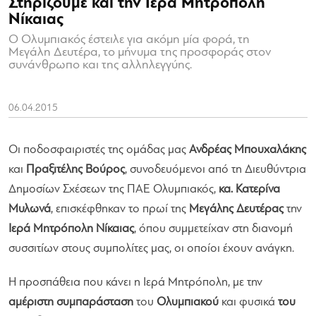
Στηρίζουμε και την Ιερά Μητρόπολη
Νίκαιας
Ο Ολυμπιακός έστειλε για ακόμη μία φορά, τη
Μεγάλη Δευτέρα, το μήνυμα της προσφοράς στον
συνάνθρωπο και της αλληλεγγύης.
06.04.2015
Οι ποδοσφαιριστές της ομάδας μας
Ανδρέας Μπουχαλάκης
και
Πραξιτέλης Βούρος
, συνοδευόμενοι από τη Διευθύντρια
Δημοσίων Σχέσεων της ΠΑΕ Ολυμπιακός,
κα. Κατερίνα
Μυλωνά
, επισκέφθηκαν το πρωί της
Μεγάλης Δευτέρας
την
Ιερά Μητρόπολη Νίκαιας
, όπου συμμετείχαν στη διανομή
συσσιτίων στους συμπολίτες μας, οι οποίοι έχουν ανάγκη.
Η προσπάθεια που κάνει η Ιερά Μητρόπολη, με την
αμέριστη συμπαράσταση
του
Ολυμπιακού
και φυσικά
του