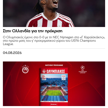
Στην Ολλανδία για την πρόκριση
Ο Ολυμπιακός έμεινε στο 0-0 με τη NEC Nijmegen στο «Γ. Καραϊσκάκης»,
στο πρώτο ματς του γ’ προκριματικού γύρου του UEFA Champions
League.
04.08.2026