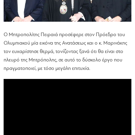
Ο Μητροπολίτης Πειραιά προσέφερε στον Πρόεδρο του
Ολυμπιακού μία εικόνα της Ανατάσεως και ο κ. Μαρινάκης
τον ευχαρίστησε θερμά, τονίζοντας ξανά ότι θα είναι στο
πλευρό της Μητρόπολης, σε αυτό το δύσκολο έργο που
πραγματοποιεί, με τόσο μεγάλη επιτυχία.