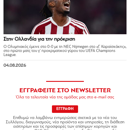
Στην Ολλανδία για την πρόκριση
Ο Ολυμπιακός έμεινε στο 0-0 με τη NEC Nijmegen στο «Γ. Καραϊσκάκης»,
στο πρώτο ματς του γ’ προκριματικού γύρου του UEFA Champions
League.
04.08.2026
ΕΓΓΡΑΦΕΙΤΕ ΣΤΟ NEWSLETTER
Όλα τα τελευταία νέα της ομάδας μας στο e-mail σας
ΕΓΓΡΑΦΗ
Επιθυμώ να λαμβάνω ενημερώσεις σχετικά με τα νέα του
Συλλόγου, διαγωνισμούς, νέα προϊόντα και υπηρεσίες, τη διάθεση
εισιτηρίων και τις προσφορές των επίσημων χορηγών και