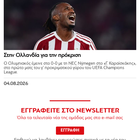
Στην Ολλανδία για την πρόκριση
Ο Ολυμπιακός έμεινε στο 0-0 με τη NEC Nijmegen στο «Γ. Καραϊσκάκης»,
στο πρώτο ματς του γ’ προκριματικού γύρου του UEFA Champions
League.
04.08.2026
ΕΓΓΡΑΦΕΙΤΕ ΣΤΟ NEWSLETTER
Όλα τα τελευταία νέα της ομάδας μας στο e-mail σας
ΕΓΓΡΑΦΗ