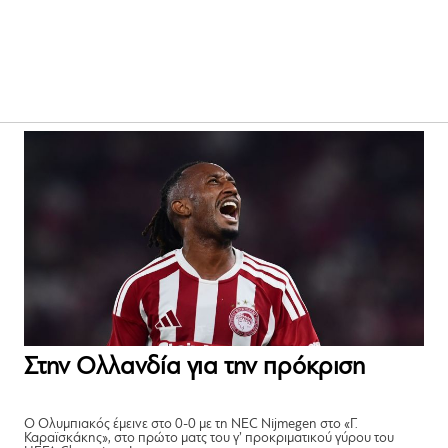
Στην Ολλανδία για την πρόκριση
Ο Ολυμπιακός έμεινε στο 0-0 με τη NEC Nijmegen στο «Γ.
Καραϊσκάκης», στο πρώτο ματς του γ’ προκριματικού γύρου του