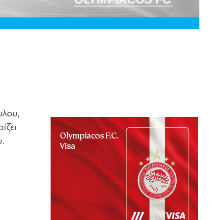
υλου,
ίζει
υ.