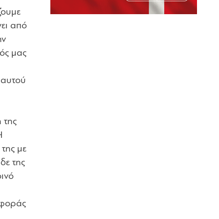
ζουμε
γει από
ην
τός μας
 αυτού
 της
Η
 της με
δε της
οινό
σφοράς