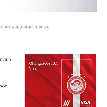
ηματισμού Stoiximan.gr.
ηνική
 ήδη