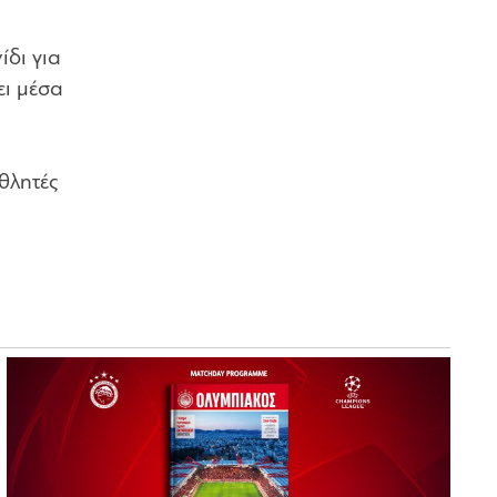
δι για
ει μέσα
θλητές