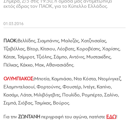
Σήμερα, 2/3 στις 19:30, η ομάδα μας αντιμετωπίζει
εκτός έδρας τον ΠΑΟΚ, για το Κύπελλο Ελλάδος.
01.03.2016
ΠΑΟΚ:
Βελλίδης, Σιαμπάνης, Μαλεζάς, Χατζηισαΐας,
Τζαβέλλας, Βίτορ, Κίτσιου, Λέοβατς, Κοροβέσης, Χαρίσης,
Κάτσε, Τσίμιροτ, Τζιόλης, Σάμπο, Αντόνις, Μυστακίδης,
Πέλκας, Κάκκο, Μακ, Αθανασιάδης.
ΟΛΥΜΠΙΑΚΟΣ
:
Μποτία, Καμπιάσο, Ντα Κόστα, Ντομίνγκεζ,
Ελαμπντελαουί, Φορτούνης, Φουστέρ, Ιντέγε, Καπίνο,
Κασάμι, Λάτσι, Μιλιβόγεβιτς, Πουλίδο, Ρομπέρτο, Σαλίνο,
Σεμπά, Σιόβας, Τσιμίκας, Βούρος.
Για την
ΖΩΝΤΑΝΗ
περιγραφή του αγώνα, πατήστε
ΕΔΩ
!