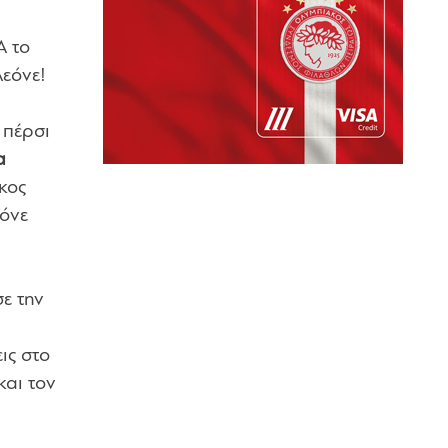
Α το
Λεόνε!
 πέρσι
α
κος
εόνε
ε την
ις στο
και τον