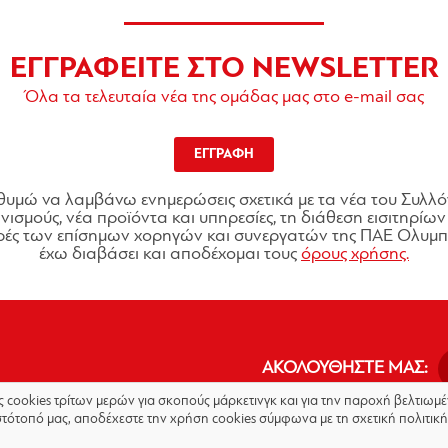
ΕΓΓΡΑΦΕΙΤΕ ΣΤΟ NEWSLETTER
Όλα τα τελευταία νέα της ομάδας μας στο e-mail σας
ΕΓΓΡΑΦΗ
θυμώ να λαμβάνω ενημερώσεις σχετικά με τα νέα του Συλλό
ισμούς, νέα προϊόντα και υπηρεσίες, τη διάθεση εισιτηρίων 
ές των επίσημων χορηγών και συνεργατών της ΠΑΕ Ολυμπι
έχω διαβάσει και αποδέχομαι τους
όρους χρήσης.
ΑΚΟΛΟΥΘΗΣΤΕ ΜΑΣ:
ις cookies τρίτων μερών για σκοπούς μάρκετινγκ και για την παροχή βελτιω
στότοπό μας, αποδέχεστε την χρήση cookies σύμφωνα με τη σχετική πολιτική