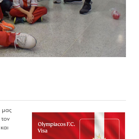
ή μας
 τον
 και