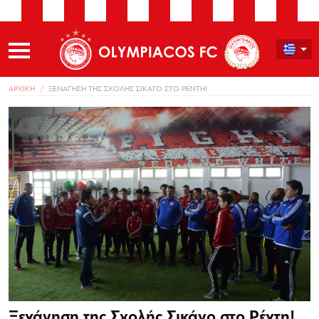
ΑΡΧΙΚΗ
ΞΕΝΑΓΗΣΗ ΤΗΣ ΣΧΟΛΗΣ ΣΙΚΑΓΟ ΣΤΟ ΡΕΝΤΗ!
Ξενάγηση της Σχολής Σικάγο στο Ρέντη!