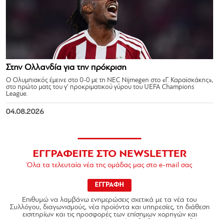
Στην Ολλανδία για την πρόκριση
Ο Ολυμπιακός έμεινε στο 0-0 με τη NEC Nijmegen στο «Γ. Καραϊσκάκης»,
στο πρώτο ματς του γ’ προκριματικού γύρου του UEFA Champions
League.
04.08.2026
ΕΓΓΡΑΦΕΙΤΕ ΣΤΟ NEWSLETTER
Όλα τα τελευταία νέα της ομάδας μας στο e-mail σας
ΕΓΓΡΑΦΗ
Επιθυμώ να λαμβάνω ενημερώσεις σχετικά με τα νέα του
Συλλόγου, διαγωνισμούς, νέα προϊόντα και υπηρεσίες, τη διάθεση
εισιτηρίων και τις προσφορές των επίσημων χορηγών και