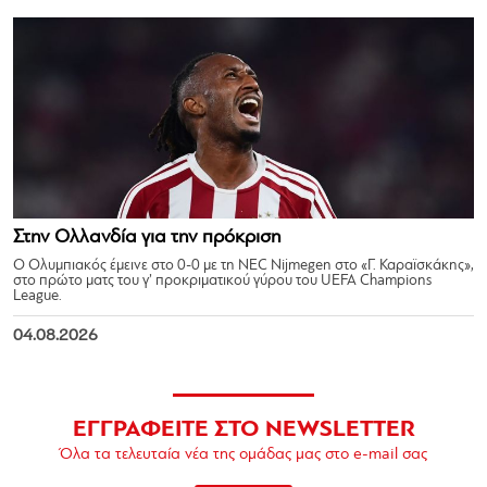
Στην Ολλανδία για την πρόκριση
Ο Ολυμπιακός έμεινε στο 0-0 με τη NEC Nijmegen στο «Γ. Καραϊσκάκης»,
στο πρώτο ματς του γ’ προκριματικού γύρου του UEFA Champions
League.
04.08.2026
ΕΓΓΡΑΦΕΙΤΕ ΣΤΟ NEWSLETTER
Όλα τα τελευταία νέα της ομάδας μας στο e-mail σας