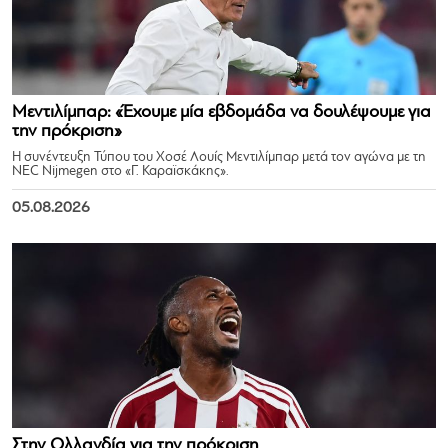
Μεντιλίμπαρ: «Έχουμε μία εβδομάδα να δουλέψουμε για
την πρόκριση»
Η συνέντευξη Τύπου του Χοσέ Λουίς Μεντιλίμπαρ μετά τον αγώνα με τη
NEC Nijmegen στο «Γ. Καραϊσκάκης».
05.08.2026
Στην Ολλανδία για την πρόκριση