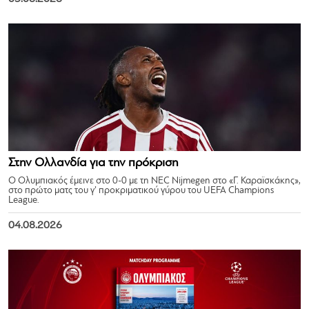
Στην Ολλανδία για την πρόκριση
Ο Ολυμπιακός έμεινε στο 0-0 με τη NEC Nijmegen στο «Γ. Καραϊσκάκης»,
στο πρώτο ματς του γ’ προκριματικού γύρου του UEFA Champions
League.
04.08.2026