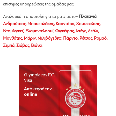
επίσημες υποχρεώσεις της ομάδας μας.
Αναλυτικά η αποστολή για το ματς με τον
Πλατανιά
:
Ανδρούτσος, Μπουχαλάκης, Καρντόσο, Χουτεσιώτης,
Ντομίνγκεζ, Ελαμπντελαουί, Φιγκέιρας, Ιντέγε, Λεάλι,
Μανθάτης, Μάριν, Μιλιβόγεβιτς, Πάρντο, Ρέτσος, Ρομαό,
Σεμπά, Σιόβας, Βιάνα
.