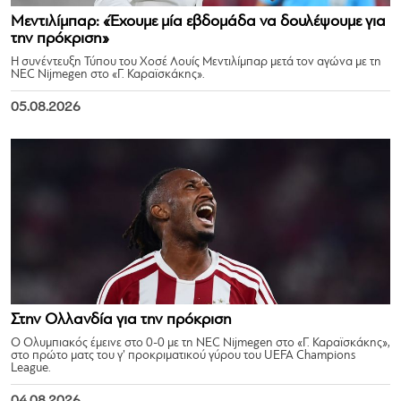
Μεντιλίμπαρ: «Έχουμε μία εβδομάδα να δουλέψουμε για
την πρόκριση»
Η συνέντευξη Τύπου του Χοσέ Λουίς Μεντιλίμπαρ μετά τον αγώνα με τη
NEC Nijmegen στο «Γ. Καραϊσκάκης».
05.08.2026
Στην Ολλανδία για την πρόκριση
Ο Ολυμπιακός έμεινε στο 0-0 με τη NEC Nijmegen στο «Γ. Καραϊσκάκης»,
στο πρώτο ματς του γ’ προκριματικού γύρου του UEFA Champions
League.