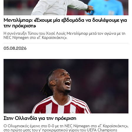
Μεντιλίμπαρ: «Έχουμε μία εβδομάδα να δουλέψουμε για
την πρόκριση»
Η συνέντευξη Τύπου του Χοσέ Λουίς Μεντιλίμπαρ μετά τον αγώνα με τη
NEC Nijmegen στο «Γ. Καραϊσκάκης».
05.08.2026
Στην Ολλανδία για την πρόκριση
Ο Ολυμπιακός έμεινε στο 0-0 με τη NEC Nijmegen στο «Γ. Καραϊσκάκης»,
στο πρώτο ματς του γ’ προκριματικού γύρου του UEFA Champions