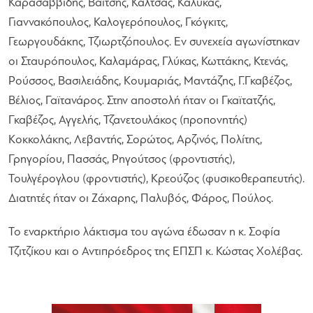
Καρασαββίδης, Βαΐτσης, Καλτσάς, Καλύκας,
Γιαννακόπουλος, Καλογερόπουλος, Γκόγκιτς,
Γεωργουδάκης, Τζιωρτζόπουλος. Εν συνεχεία αγωνίστηκαν
οι Σταυρόπουλος, Καλαμάρας, Γλύκας, Κωττάκης, Κτενάς,
Ρούσσος, Βασιλειάδης, Κουμαριάς, Μαντάζης, Γ.Γκαβέζος,
Βέλιος, Γαϊτανάρος. Στην αποστολή ήταν οι Γκαϊτατζής,
Γκαβέζος, Αγγελής, Τζανετουλάκος (προπονητής)
Κοκκολάκης, Λεβαντής, Σορώτος, Αρζινός, Πολίτης,
Γρηγορίου, Πασσάς, Ρηγούτσος (φροντιστής),
Τουλγέρογλου (φροντιστής), Κρεούζος (φυσικοθεραπευτής).
Διατητές ήταν οι Ζάχαρης, Παλυβός, Φάρος, Πούλος.
Το εναρκτήριο λάκτισμα του αγώνα έδωσαν η κ. Σοφία
Τζιτζίκου και ο Αντιπρόεδρος της ΕΠΣΠ κ. Κώστας Χολέβας.