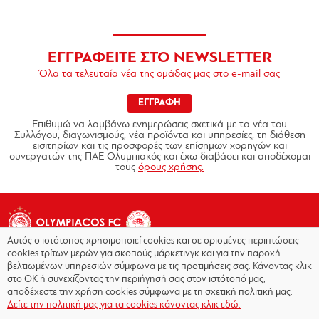
ΕΓΓΡΑΦΕΙΤΕ ΣΤΟ NEWSLETTER
Όλα τα τελευταία νέα της ομάδας μας στο e-mail σας
ΕΓΓΡΑΦΗ
Επιθυμώ να λαμβάνω ενημερώσεις σχετικά με τα νέα του
Συλλόγου, διαγωνισμούς, νέα προϊόντα και υπηρεσίες, τη διάθεση
εισιτηρίων και τις προσφορές των επίσημων χορηγών και
συνεργατών της ΠΑΕ Ολυμπιακός και έχω διαβάσει και αποδέχομαι
τους
όρους χρήσης.
Αυτός ο ιστότοπος χρησιμοποιεί cookies και σε ορισμένες περιπτώσεις
cookies τρίτων μερών για σκοπούς μάρκετινγκ και για την παροχή
βελτιωμένων υπηρεσιών σύμφωνα με τις προτιμήσεις σας. Κάνοντας κλικ
στο OK ή συνεχίζοντας την περιήγησή σας στον ιστότοπό μας,
Copyright © 2026 - Olympiacos.org
αποδέχεστε την χρήση cookies σύμφωνα με τη σχετική πολιτική μας.
Δείτε την πολιτική μας για τα cookies κάνοντας κλικ εδώ.
Όροι χρήσης
|
Πολιτική Απορρήτου
|
Πολιτική