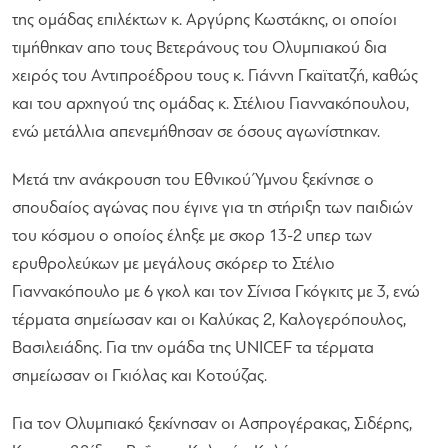
της ομάδας επιλέκτων κ. Αργύρης Κωστάκης, οι οποίοι
τιμήθηκαν απο τους Βετεράνους του Ολυμπιακού δια
χειρός του Αντιπροέδρου τους κ. Γιάννη Γκαϊτατζή, καθώς
και του αρχηγού της ομάδας κ. Στέλιου Γιαννακόπουλου,
ενώ μετάλλια απενεμήθησαν σε όσους αγωνίστηκαν.
Μετά την ανάκρουση του Εθνικού Ύμνου ξεκίνησε ο
σπουδαίος αγώνας που έγινε για τη στήριξη των παιδιών
του κόσμου ο οποίος έληξε με σκορ 13-2 υπερ των
ερυθρολεύκων με μεγάλους σκόρερ το Στέλιο
Γιαννακόπουλο με 6 γκολ και τον Σίνισα Γκόγκιτς με 3, ενώ
τέρματα σημείωσαν και οι Καλύκας 2, Καλογερόπουλος,
Βασιλειάδης. Για την ομάδα της UNICEF τα τέρματα
σημείωσαν οι Γκιόλας και Κοτούζας.
Για τον Ολυμπιακό ξεκίνησαν οι Ασπρογέρακας, Σιδέρης,