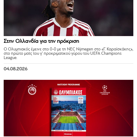
Στην Ολλανδία για την πρόκριση
Ο Ολυμπιακός έμεινε στο 0-0 με τη NEC Nijmegen στο «Γ. Καραϊσκάκης»,
στο πρώτο ματς του γ’ προκριματικού γύρου του UEFA Champions
League.
04.08.2026