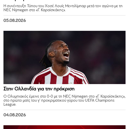
Η συνέντευξη Τύπου του Χοσέ Λουίς Μεντιλίμπαρ μετά τον αγώνα με τη
NEC Nijmegen στο «Γ. Καραϊσκάκης».
05.08.2026
Στην Ολλανδία για την πρόκριση
Ο Ολυμπιακός έμεινε στο 0-0 με τη NEC Nijmegen στο «Γ. Καραϊσκάκης»,
στο πρώτο ματς του γ’ προκριματικού γύρου του UEFA Champions
League.
04.08.2026