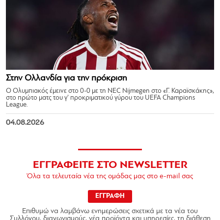
Στην Ολλανδία για την πρόκριση
Ο Ολυμπιακός έμεινε στο 0-0 με τη NEC Nijmegen στο «Γ. Καραϊσκάκης»,
στο πρώτο ματς του γ’ προκριματικού γύρου του UEFA Champions
League.
04.08.2026
ΕΓΓΡΑΦΕΙΤΕ ΣΤΟ NEWSLETTER
Όλα τα τελευταία νέα της ομάδας μας στο e-mail σας
ΕΓΓΡΑΦΗ
Επιθυμώ να λαμβάνω ενημερώσεις σχετικά με τα νέα του
Συλλόγου, διαγωνισμούς, νέα προϊόντα και υπηρεσίες, τη διάθεση