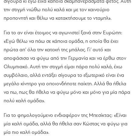
σίγουρα κι εγώ είχα κάποια σκαμπανεβάσματα φέτος. Αυτή
την στιγμή νιώθω πολύ καλά και με τον καινούριο
προπονητή και θέλω να κατακτήσουμε το νταμπλ»
.
Για το αν είναι έτοιμος να αγωνιστεί ξανά στην Ευρώπη:
«Εγώ θέλω να πάω σε κάποια ομάδα, η οποία θα έχει
πρώτα απ’ όλα την κατοχή της μπάλας. Γι’ αυτό και
αποφάσισα να φύγω από την Γερμανία και να έρθω στον
Ολυμπιακό. Αυτή την στιγμή είμαι πάρα πολύ καλά, έχω
συμβόλαιο, αλλά εντάξει σίγουρα το εξωτερικό είναι ένα
μεγάλο κίνητρο για οποιονδήποτε παίκτη. Αλλά θα ήθελα
να πω, πως θα ήθελα να φύγω μόνο και μόνο για μία πάρα
πολύ καλή ομάδα»
.
Για το φημολογούμενο ενδιαφέρον της Μπεσίκτας:
«Είναι
μία καλή ομάδα, αλλά θα ήθελα σαν Κώστας να φύγω για
μία πιο καλή ομάδα»
.