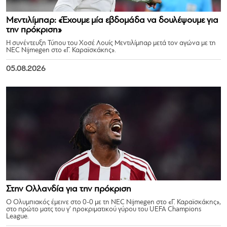
Μεντιλίμπαρ: «Έχουμε μία εβδομάδα να δουλέψουμε για
την πρόκριση»
Η συνέντευξη Τύπου του Χοσέ Λουίς Μεντιλίμπαρ μετά τον αγώνα με τη
NEC Nijmegen στο «Γ. Καραϊσκάκης».
05.08.2026
Στην Ολλανδία για την πρόκριση
Ο Ολυμπιακός έμεινε στο 0-0 με τη NEC Nijmegen στο «Γ. Καραϊσκάκης»,
στο πρώτο ματς του γ’ προκριματικού γύρου του UEFA Champions
League.