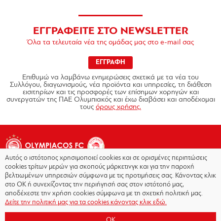
ΕΓΓΡΑΦΕΙΤΕ ΣΤΟ NEWSLETTER
Όλα τα τελευταία νέα της ομάδας μας στο e-mail σας
ΕΓΓΡΑΦΗ
Επιθυμώ να λαμβάνω ενημερώσεις σχετικά με τα νέα του
Συλλόγου, διαγωνισμούς, νέα προϊόντα και υπηρεσίες, τη διάθεση
εισιτηρίων και τις προσφορές των επίσημων χορηγών και
συνεργατών της ΠΑΕ Ολυμπιακός και έχω διαβάσει και αποδέχομαι
τους
όρους χρήσης.
Αυτός ο ιστότοπος χρησιμοποιεί cookies και σε ορισμένες περιπτώσεις
cookies τρίτων μερών για σκοπούς μάρκετινγκ και για την παροχή
βελτιωμένων υπηρεσιών σύμφωνα με τις προτιμήσεις σας. Κάνοντας κλικ
στο OK ή συνεχίζοντας την περιήγησή σας στον ιστότοπό μας,
Copyright © 2026 - Olympiacos.org
αποδέχεστε την χρήση cookies σύμφωνα με τη σχετική πολιτική μας.
Δείτε την πολιτική μας για τα cookies κάνοντας κλικ εδώ.
Όροι χρήσης
|
Πολιτική Απορρήτου
|
Πολιτική
Cookies
|
OK