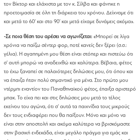
τον Βίκτορ και ελάχιστα με τον κ. Σίλβα και φάνηκε η
προετοιμασία σε όλη τη διάρκεια του χρόνου. Δείχναμε ότι
και μετά το 60’ και στο 90’ και μετά είχαμε δυνάμεις ακόμα
».
-Σε ποια θέση του αρέσει να αγωνίζεται:
«
Μπορεί σε λίγα
χρόνια να παίζω σέντερ φορ, ποτέ κανείς δεν ξέρει (σ.σ.:
γέλια). Η αγαπημένη μου θέση είναι στόπερ και πιστεύω ότι
σ’ αυτή μπορώ να αναδειχθώ και καλύτερα. Βέβαια, φέτος
το έχω ξαναπεί σε παλαιότερες δηλώσεις μου, ότι όπου και
να έπαιζα ήταν πολύ σημαντικό για μένα. Στο πρώτο μου
ντέρμπι εναντίον του Παναθηναϊκού φέτος, έπαιξα αριστερό
μπακ. Το είχα πει και στις δηλώσεις μου μετά το τέλος
εκείνου του αγώνα, ότι σ’ αυτά τα παιχνίδια τους μικρούς
δεν τους ενδιαφέρει που θα παίξουν. Μόνο και μόνο να
είναι στην αποστολή και ακόμα καλύτερα να βρισκόμαστε
στην βασική ενδεκάδα, είναι μεγάλο πράγμα για εμάς και