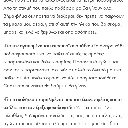
μόνο που πρέπει να κάνω εγώ, είναι να παίζω ποδόσφαιρο.
Από τη στιγμή που παίζω ποδόσφαιρο θα γίνουν όλα.
Βήμα-βήμα δεν πρέπει να βιάζομαι, δεν πρέπει να παίρνουν
τα μυαλά μου αέρα, γιατί σ’ αυτή την ηλικία που βρίσκομαι,
μπορεί και εγώ να ξεφύγω και οποιοσδήποτε
».
-Για την αγαπημένη του ευρωπαϊκή ομάδα:
«
Το όνειρο κάθε
ποδοσφαιριστή είναι να παίξει σ’ αυτές τις ομάδες:
Μπαρτσελόνα και Ρεάλ Μαδρίτης. Προσωπικά εγώ, είμαι
φαν της Μπαρτσελόνα (σ.σ.: γέλια), αλλά το όνειρό μου να
παίξω σε μία μεγάλη ομάδα, νομίζω πραγματοποιήθηκε.
Οπότε στη συνέχεια θα δούμε τι θα γίνει
».
-Για το καλύτερο κομπλιμέντο που του έκαναν φέτος και το
σχόλιο που τον έριξε ψυχολογικά:
«
Με είχε πιάσει ένας
φίλαθλος, 5-6 χρόνια μεγαλύτερος μου, μετά το τέλος ενός
αγώνα και μου μίλησε πολύ προσωπικά και μου είπε δικά