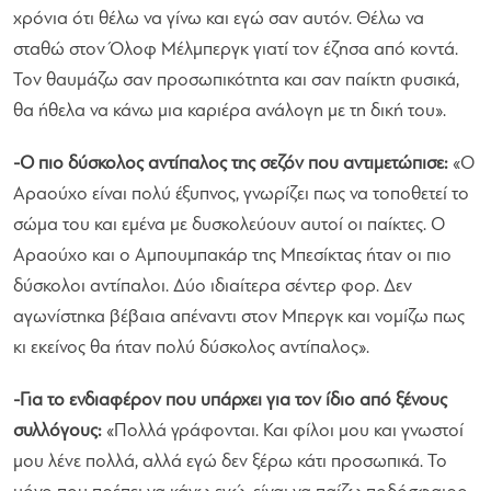
χρόνια ότι θέλω να γίνω και εγώ σαν αυτόν. Θέλω να
σταθώ στον Όλοφ Μέλμπεργκ γιατί τον έζησα από κοντά.
Τον θαυμάζω σαν προσωπικότητα και σαν παίκτη φυσικά,
θα ήθελα να κάνω μια καριέρα ανάλογη με τη δική του
».
-Ο πιο δύσκολος αντίπαλος της σεζόν που αντιμετώπισε:
«
Ο
Αραούχο είναι πολύ έξυπνος, γνωρίζει πως να τοποθετεί το
σώμα του και εμένα με δυσκολεύουν αυτοί οι παίκτες. Ο
Αραούχο και ο Αμπουμπακάρ της Μπεσίκτας ήταν οι πιο
δύσκολοι αντίπαλοι. Δύο ιδιαίτερα σέντερ φορ. Δεν
αγωνίστηκα βέβαια απέναντι στον Μπεργκ και νομίζω πως
κι εκείνος θα ήταν πολύ δύσκολος αντίπαλος
».
-Για το ενδιαφέρον που υπάρχει για τον ίδιο από ξένους
συλλόγους:
«
Πολλά γράφονται. Και φίλοι μου και γνωστοί
μου λένε πολλά, αλλά εγώ δεν ξέρω κάτι προσωπικά. Το