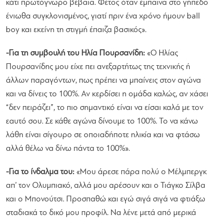
κάτι πρωτόγνωρο βέβαια. Φέτος όταν έμπαινα στο γήπεδο
ένιωθα συγκλονισμένος, γιατί πριν ένα χρόνο ήμουν ball
boy και εκείνη τη στιγμή έπαιζα βασικός
».
-Για τη συμβουλή του Ηλία Πουρσανίδη:
«
Ο Ηλίας
Πουρσανίδης μου είχε πει ανεξαρτήτως της τεχνικής ή
άλλων παραγόντων, πως πρέπει να μπαίνεις στον αγώνα
και να δίνεις το 100%. Αν κερδίσει η ομάδα καλώς, αν χάσει
“δεν πειράζει”, το πιο σημαντικό είναι να είσαι καλά με τον
εαυτό σου. Σε κάθε αγώνα δίνουμε το 100%. Το να κάνω
λάθη είναι σίγουρο σε οποιαδήποτε ηλικία και να φτάσω
αλλά θέλω να δίνω πάντα το 100%
».
-Για το ίνδαλμα του:
«
Μου άρεσε πάρα πολύ ο Μέλμπεργκ
απ’ τον Ολυμπιακό, αλλά μου αρέσουν και ο Τιάγκο Σίλβα
και ο Μπονούτσι. Προσπαθώ και εγώ σιγά σιγά να φτιάξω
σταδιακά το δικό μου προφίλ. Να λένε μετά από μερικά