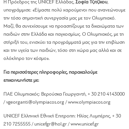
Η Πρόεδρος της UNICEF Ελλάδας,
Σοφία Τζιτζίκου
,
υπογράμμισε:
«Είμαστε πολύ χαρούμενοι που ανανεώνουμε
την τόσο σημαντική συνεργασία μας με τον Ολυμπιακό.
Μαζί, θα συνεχίσουμε να προασπίζουμε τα δικαιώματα των
παιδιών στην Ελλάδα και παγκοσμίως. Ο Ολυμπιακός, με τη
στήριξή του, ενισχύει τα προγράμματά μας για την επιβίωση
και την υγεία των παιδιών, τόσο στη χώρα μας αλλά και σε
ολόκληρο τον κόσμο».
Για περισσότερες πληροφορίες, παρακαλούμε
επικοινωνήστε με:
ΠΑΕ Ολυμπιακός: Βερούσκα Γεωργαντή, + 30 210 4143000
/
vgeorganti@olympiacos.org
/ www.olympiacos.org
UNICEF Ελληνική Εθνική Επιτροπη: Ηλίας Λυμπέρης, + 30
210 7255555 /
unicefgr@hol.gr
/ www.unicef.gr