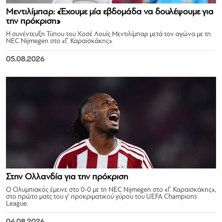
Μεντιλίμπαρ: «Έχουμε μία εβδομάδα να δουλέψουμε για
την πρόκριση»
Η συνέντευξη Τύπου του Χοσέ Λουίς Μεντιλίμπαρ μετά τον αγώνα με τη
NEC Nijmegen στο «Γ. Καραϊσκάκης».
05.08.2026
Στην Ολλανδία για την πρόκριση
Ο Ολυμπιακός έμεινε στο 0-0 με τη NEC Nijmegen στο «Γ. Καραϊσκάκης»,
στο πρώτο ματς του γ’ προκριματικού γύρου του UEFA Champions
League.
04.08.2026