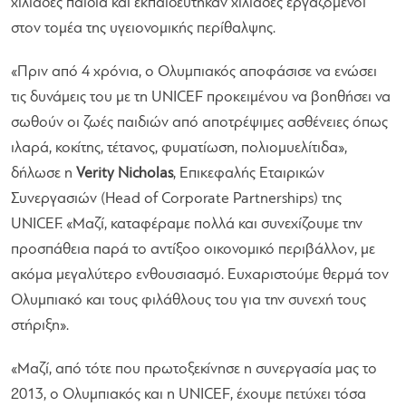
χιλιάδες παιδιά και εκπαιδεύτηκαν χιλιάδες εργαζόμενοι
στον τομέα της υγειονομικής περίθαλψης.
«Πριν από 4 χρόνια, ο Ολυμπιακός αποφάσισε να ενώσει
τις δυνάμεις του με τη UNICEF προκειμένου να βοηθήσει να
σωθούν οι ζωές παιδιών από αποτρέψιμες ασθένειες όπως
ιλαρά, κοκίτης, τέτανος, φυματίωση, πολιομυελίτιδα»,
δήλωσε η
Verity Nicholas
, Επικεφαλής Εταιρικών
Συνεργασιών (Head of Corporate Partnerships) της
UNICEF.
«Μαζί, καταφέραμε πολλά και συνεχίζουμε την
προσπάθεια παρά το αντίξοο οικονομικό περιβάλλον, με
ακόμα μεγαλύτερο ενθουσιασμό. Ευχαριστούμε θερμά τον
Ολυμπιακό και τους φιλάθλους του για την συνεχή τους
στήριξη».
«Μαζί, από τότε που πρωτοξεκίνησε η συνεργασία μας το
2013, ο Ολυμπιακός και η UNICEF, έχουμε πετύχει τόσα