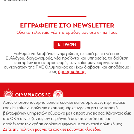
ΕΓΓΡΑΦΕΙΤΕ ΣΤΟ NEWSLETTER
Όλα τα τελευταία νέα της ομάδας μας στο e-mail σας
ΕΓΓΡΑΦΗ
Επιθυμώ να λαμβάνω ενημερώσεις σχετικά με τα νέα του
Συλλόγου, διαγωνισμούς, νέα προϊόντα και υπηρεσίες, τη διάθεση
εισιτηρίων και τις προσφορές των επίσημων χορηγών και
συνεργατών της ΠΑΕ Ολυμπιακός και έχω διαβάσει και αποδέχομαι
τους
όρους χρήσης.
Αυτός ο ιστότοπος χρησιμοποιεί cookies και σε ορισμένες περιπτώσεις
cookies τρίτων μερών για σκοπούς μάρκετινγκ και για την παροχή
βελτιωμένων υπηρεσιών σύμφωνα με τις προτιμήσεις σας. Κάνοντας κλικ
στο OK ή συνεχίζοντας την περιήγησή σας στον ιστότοπό μας,
Copyright © 2026 - Olympiacos.org
αποδέχεστε την χρήση cookies σύμφωνα με τη σχετική πολιτική μας.
Δείτε την πολιτική μας για τα cookies κάνοντας κλικ εδώ.
Όροι χρήσης
|
Πολιτική Απορρήτου
|
Πολιτική