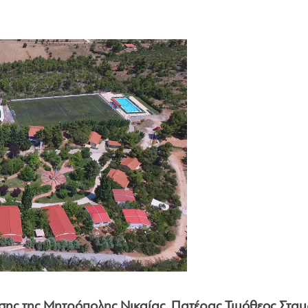
ης της Μητρόπολης Νικαίας, Πατέρας Τιμόθεος Σταυ