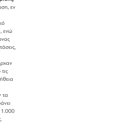
ση, εν
κό
, ενώ
ώνας
τάσεις,
ήρχαν
 τις
ήθεια
ν
ν τα
βάνει
 1.000
.