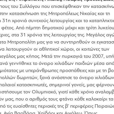
ους του Συλλόγου που επισκέφθηκαν την κατασκήνω
την κατασκήνωση της Μητροπόλεως Νικαίας και τη
 31η χρονιά συνεχούς λειτουργίας και το καταπληκτι
 φέτος. Από πέμπτη δημοτικού μέχρι και τρίτη λυκείου
τριες, στα 31 χρόνια της λειτουργίας της. Μεγάλος αγ
ατο Μητροπολίτη μας για να συντηρηθούν οι εγκατασ
να λειτουργούν οι αθλητικοί χώροι, οι κοιτώνες των
ο μεγάλος μας κήπος. Μετά την πυρκαγιά του 2007, υπ
Ξανά γεννήθηκε το όνειρο χιλιάδων παιδιών μέσα από
μιότατος με υπεράνθρωπες προσπάθειες και με τη βο
πολλών δωρητών, ξανά ανάστησε το όνειρο χιλιάδω
 παλαιοί κατασκηνωτές, σημερινοί γονείς, μας φέρνου
ριστήσουμε τον Ολυμπιακό, γιατί κάθε χρόνο αναλαμ
ν μας, που ο αριθμός τους φτάνει κάθε καλοκαίρι τα
ό τις ευαίσθητες περιοχές της β’ περιφέρεις Πειραιώς
α, Αγία Βαρβάρα, Χαϊδάρι και Αιγάλεω. Όπως