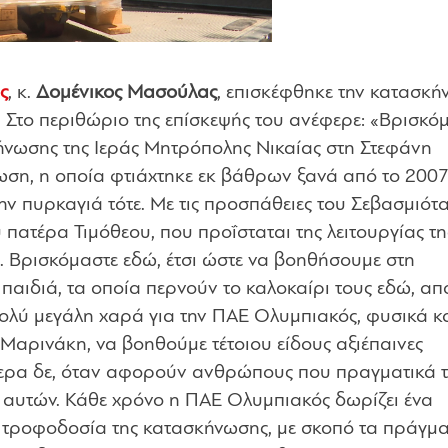
ς
, κ.
Δομένικος Μασούλας
, επισκέφθηκε την κατασκ
 Στο περιθώριο της επίσκεψής του ανέφερε: «
Βρισκό
κήνωσης της Ιεράς Μητρόπολης Νικαίας στη Στεφάνη
ωση, η οποία φτιάχτηκε εκ βάθρων ξανά από το 2007
ην πυρκαγιά τότε. Με τις προσπάθειες του Σεβασμιότ
 πατέρα Τιμόθεου, που προΐσταται της λειτουργίας τη
 Βρισκόμαστε εδώ, έτσι ώστε να βοηθήσουμε στη
παιδιά, τα οποία περνούν το καλοκαίρι τους εδώ, απ
πολύ μεγάλη χαρά για την ΠΑΕ Ολυμπιακός, φυσικά κ
Μαρινάκη, να βοηθούμε τέτοιου είδους αξιέπαινες
ότερα δε, όταν αφορούν ανθρώπους που πραγματικά 
ά αυτών. Κάθε χρόνο η ΠΑΕ Ολυμπιακός δωρίζει ένα
 η τροφοδοσία της κατασκήνωσης, με σκοπό τα πράγμ