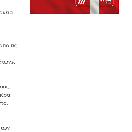
ρκεια
από τις
άτων»,
ους,
μέσα
τα.
ήτων