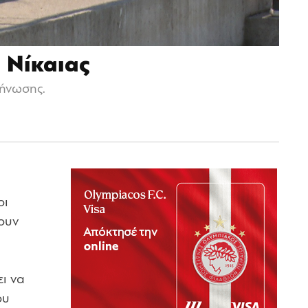
 Νίκαιας
κήνωσης.
οι
χουν
ει να
ου