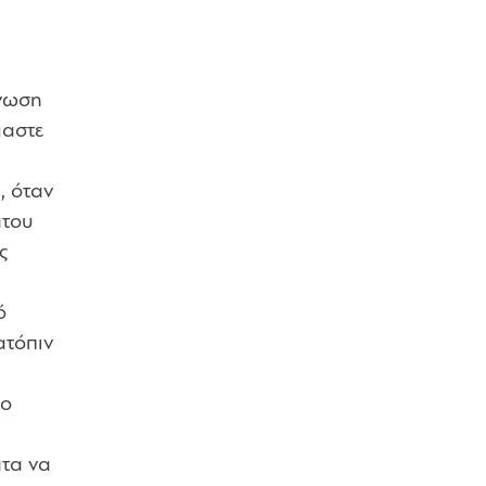
ήνωση
μαστε
, όταν
ατου
ς
ό
ατόπιν
το
ατα να