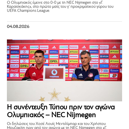
Ο Ολυμπιακός έμεινε στο 0-0 με τη NEC Nijmegen στο «Γ.
Καραϊσκάκης», στο πρώτο ματς του γ’ προκριματικού γύρου του
UEFA Champions League.
04.08.2026
Η συνέντευξη Τύπου πριν τον αγώνα
Ολυμπιακός – NEC Nijmegen
Οι δηλώσεις του Χοσέ Λουίς Μεντιλίμπαρ και του Χρήστου
Μουζακίτη πριν από τον αγώνα με τη NEC Nijmegen στο «Γ.