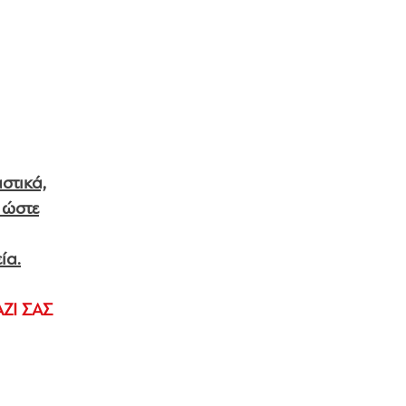
στικά,
 ώστε
ία.
ΖΙ ΣΑΣ