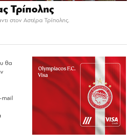
ας Τρίπολης
ντι στον Αστέρα Τρίπολης.
ου θα
ην
-mail
α