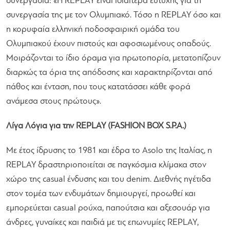
συνεργασία:
«Η REPLAY είναι ιδιαίτερα ευτυχής για τη
συνεργασία της με τον Ολυμπιακό. Τόσο η REPLAY όσο και
η κορυφαία ελληνική ποδοσφαιρική ομάδα του
Ολυμπιακού έχουν πιστούς και αφοσιωμένους οπαδούς.
Μοιράζονται το ίδιο όραμα για πρωτοπορία, μετατοπίζουν
διαρκώς τα όρια της απόδοσης και χαρακτηρίζονται από
πάθος και ένταση, που τους κατατάσσει κάθε φορά
ανάμεσα στους πρώτους».
Λίγα Λόγια για την REPLAY (FASHION BOX S.P.A.)
Με έτος ίδρυσης το 1981 και έδρα το Asolo της Ιταλίας, η
REPLAY δραστηριοποιείται σε παγκόσμια κλίμακα στον
χώρο της casual ένδυσης και του denim. Διεθνής ηγέτιδα
στον τομέα των ενδυμάτων δημιουργεί, προωθεί και
εμπορεύεται casual ρούχα, παπούτσια και αξεσουάρ για
άνδρες, γυναίκες και παιδιά με τις επωνυμίες REPLAY,