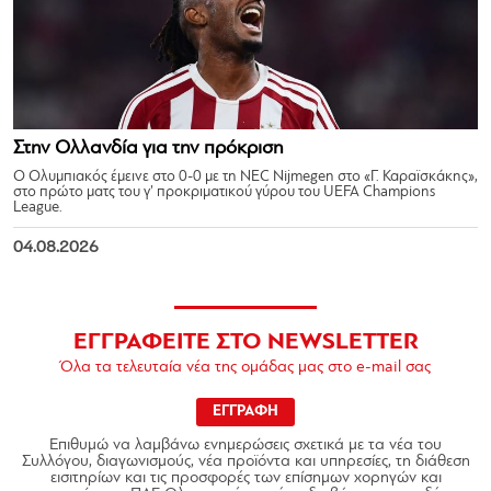
Στην Ολλανδία για την πρόκριση
Ο Ολυμπιακός έμεινε στο 0-0 με τη NEC Nijmegen στο «Γ. Καραϊσκάκης»,
στο πρώτο ματς του γ’ προκριματικού γύρου του UEFA Champions
League.
04.08.2026
ΕΓΓΡΑΦΕΙΤΕ ΣΤΟ NEWSLETTER
Όλα τα τελευταία νέα της ομάδας μας στο e-mail σας
ΕΓΓΡΑΦΗ
Επιθυμώ να λαμβάνω ενημερώσεις σχετικά με τα νέα του
Συλλόγου, διαγωνισμούς, νέα προϊόντα και υπηρεσίες, τη διάθεση
εισιτηρίων και τις προσφορές των επίσημων χορηγών και