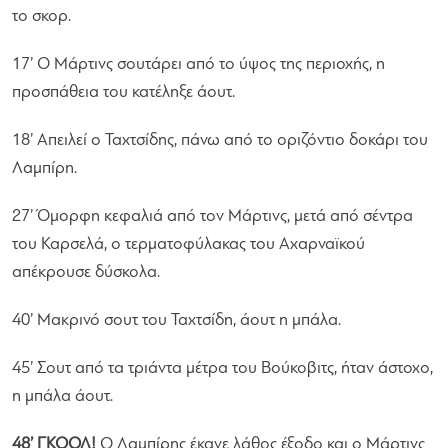
το σκορ.
17’ Ο Μάρτινς σουτάρει από το ύψος της περιοχής, η
προσπάθεια του κατέληξε άουτ.
18’ Απειλεί ο Ταχτσίδης, πάνω από το οριζόντιο δοκάρι του
Λαμπίρη.
27’ Όμορφη κεφαλιά από τον Μάρτινς, μετά από σέντρα
του Καρσελά, ο τερματοφύλακας του Αχαρναϊκού
απέκρουσε δύσκολα.
40’ Μακρινό σουτ του Ταχτσίδη, άουτ η μπάλα.
45’ Σουτ από τα τριάντα μέτρα του Βούκοβιτς, ήταν άστοχο,
η μπάλα άουτ.
48’ ΓΚΟΟΛ!
Ο Λαμπίρης έκανε λάθος έξοδο και ο Μάρτινς