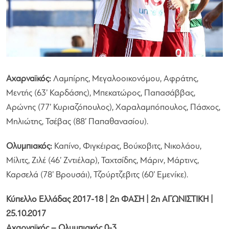
Αχαρναϊκός:
Λαμπίρης, Μεγαλοοικονόμου, Αφράτης,
Μεντής (63’ Καρδάσης), Μπεκατώρος, Παπασάββας,
Αρώνης (77’ Κυριαζόπουλος), Χαραλαμπόπουλος, Πάσχος,
Μηλιώτης, Τσέβας (88’ Παπαθανασίου).
Ολυμπιακός:
Καπίνο, Φιγκέιρας, Βούκοβιτς, Νικολάου,
Μίλιτς, Ζιλέ (46’ Ζντιέλαρ), Ταχτσίδης, Μάριν, Μάρτινς,
Καρσελά (78’ Βρουσάι), Τζούρτζεβιτς (60’ Εμενίκε).
Κύπελλο Ελλάδας 2017-18 | 2η ΦΑΣΗ | 2η ΑΓΩΝΙΣΤΙΚΗ |
25.10.2017
Αχαρναϊκός – Ολυμπιακός 0-3