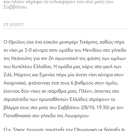
και πλέον στρέφει το ενδιαφέρον του στο ματς του
Σαββάτου.
25.10.2017
Ο Θρύλος είχε ένα εύκολο μεσημέρι Τετάρτης, καθώς πήρε
τη νίκη με 3-0 κόντρα στην ομάδα του Μενιδίου στο γήπεδο
της Νεάπολης για την 2η αγωνιστική της φάσης των ομίλων
του Κυπέλλου Ελλάδας. Η ομάδα μας χάρις στα γκολ των
Ζιλέ, Μάρτινς και Εμενίκε πήρε μία άνετη νίκη κόντρα στον
Αχαρναϊκό, φτάνοντας έτσι τους 6 βαθμούς στον όμιλο,
έχοντας δύο νίκες σε ισάριθμα ματς. Πλέον, άπαντες στο
στρατόπεδο των πρωταθλητών Ελλάδος στρέφουν το
βλέμμα τους στο ματς του Σαββάτου (28/10, 19:30) με τον
Παναθηναϊκό στο γήπεδο της Λεωφόρου.
Ο κ. Τάκης Λεμονής παρέταξε τον Ολυμπιακό με διάταξη 4-