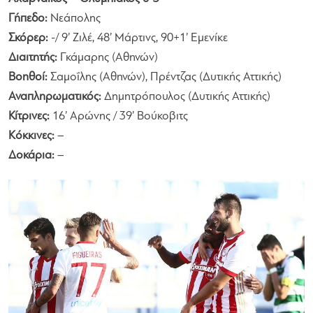
Γήπεδο:
Νεάπολης
Σκόρερ:
-/ 9’ Ζιλέ, 48’ Μάρτινς, 90+1’ Εμενίκε
Διαιτητής:
Γκάμαρης (Αθηνών)
Βοηθοί:
Σαμοΐλης (Αθηνών), Πρέντζας (Δυτικής Αττικής)
Αναπληρωματικός:
Δημητρόπουλος (Δυτικής Αττικής)
Κίτρινες:
16’ Αρώνης / 39’ Βούκοβιτς
Κόκκινες:
–
Δοκάρια:
–