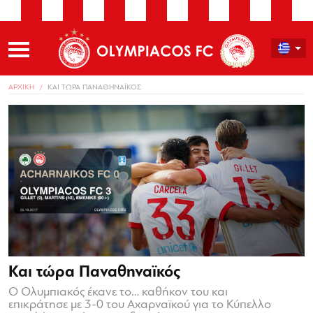
ΑΡΧΙΚΗ
ΚΑΙ ΤΩΡΑ ΠΑΝΑΘΗΝΑΪΚΟΣ
Και τώρα Παναθηναϊκός
Ο Ολυμπιακός έκανε το… καθήκον του και
επικράτησε με 3-0 του Αχαρναϊκού για το Κύπελλο