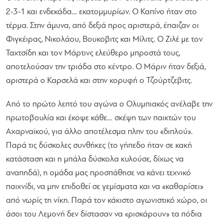
2-3-1 και ενδεκάδα… εκατομμυρίων. Ο Καπίνο ήταν στο
τέρμα. Στην άμυνα, από δεξιά προς αριστερά, έπαιζαν οι
Φιγκέιρας, Νικολάου, Βουκοβιτς και Μίλιτς. Ο Ζιλέ με τον
Ταχτσίδη και τον Μάρτινς ελεύθερο μπροστά τους,
αποτελούσαν την τριάδα στο κέντρο. Ο Μάριν ήταν δεξιά,
αριστερά ο Καρσελά και στην κορυφή ο Τζούρτζεβιτς.
Από το πρώτο λεπτό του αγώνα ο Ολυμπιακός ανέλαβε την
πρωτοβουλία και έκοψε κάθε… σκέψη των παικτών του
Αχαρναϊκού, για άλλο αποτέλεσμα πλην του «διπλού».
Παρά τις δύσκολες συνθήκες (το γήπεδο ήταν σε κακή
κατάσταση και η μπάλα δύσκολα κυλούσε, δίχως να
αναπηδά), η ομάδα μας προσπάθησε να κάνει τεχνικό
παιχνίδι, να μην επιδοθεί σε γεμίσματα και να «καθαρίσει»
από νωρίς τη νίκη. Παρά τον κάκιστο αγωνιστικό χώρο, οι
άσοι του Λεμονή δεν δίστασαν να «ρισκάρουν» τα πόδια