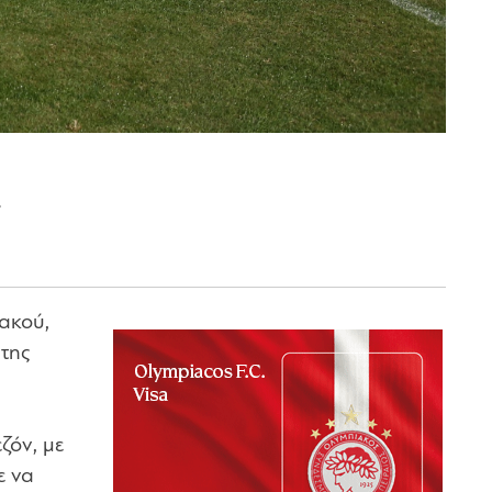
.
ακού,
της
ζόν, με
ε να