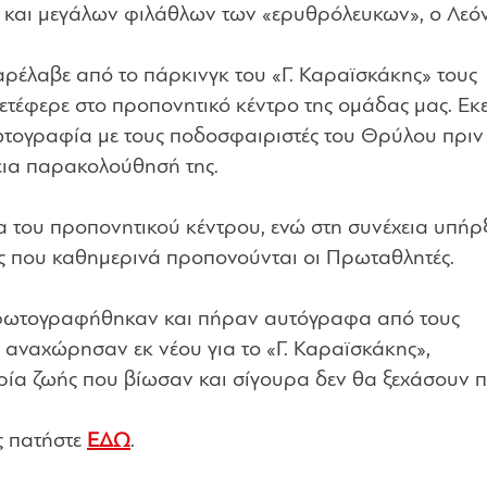
ν και μεγάλων φιλάθλων των «ερυθρόλευκων», ο Λεόν
αρέλαβε από το πάρκινγκ του «Γ. Καραϊσκάκης» τους
έφερε στο προπονητικό κέντρο της ομάδας μας. Εκεί
ογραφία με τους ποδοσφαιριστές του Θρύλου πριν
εια παρακολούθησή της.
ια του προπονητικού κέντρου, ενώ στη συνέχεια υπήρ
ις που καθημερινά προπονούνται οι Πρωταθλητές.
οί φωτογραφήθηκαν και πήραν αυτόγραφα από τους
 αναχώρησαν εκ νέου για το «Γ. Καραϊσκάκης»,
ρία ζωής που βίωσαν και σίγουρα δεν θα ξεχάσουν π
ς πατήστε
ΕΔΩ
.