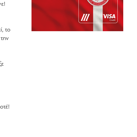
ε!
, το
 την
ξε
οτέ!