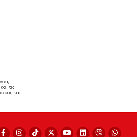
γου,
και τις
ακός και