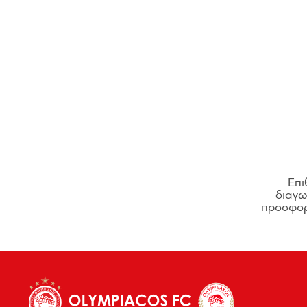
Επι
διαγων
προσφορ