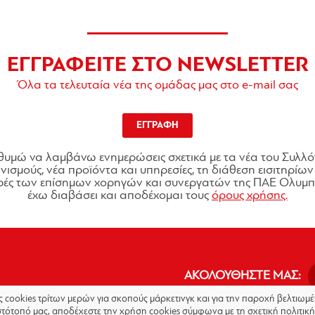
ΕΓΓΡΑΦΕΙΤΕ ΣΤΟ NEWSLETTER
Όλα τα τελευταία νέα της ομάδας μας στο e-mail σας
ΕΓΓΡΑΦΗ
θυμώ να λαμβάνω ενημερώσεις σχετικά με τα νέα του Συλλό
ισμούς, νέα προϊόντα και υπηρεσίες, τη διάθεση εισιτηρίων 
ές των επίσημων χορηγών και συνεργατών της ΠΑΕ Ολυμπι
έχω διαβάσει και αποδέχομαι τους
όρους χρήσης.
ΑΚΟΛΟΥΘΗΣΤΕ ΜΑΣ:
ις cookies τρίτων μερών για σκοπούς μάρκετινγκ και για την παροχή βελτιω
στότοπό μας, αποδέχεστε την χρήση cookies σύμφωνα με τη σχετική πολιτική