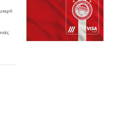
τυχερή
ητές